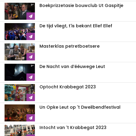
Boekprizzetasie bouwclub Ut Gaspitje
De tijd vliegt, t'is bekant Ellef Ellef
Masterklas petretboetsere
De Nacht van d’ééuwege Leut
Optocht Krabbegat 2023
Un Opke Leut op 't Dweilbendfestival
Intocht van 't Krabbegat 2023