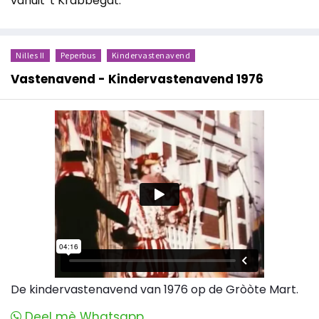
vanuit 't Krabbegat.
Nilles II
Peperbus
Kindervastenavend
Vastenavend - Kindervastenavend 1976
De kindervastenavend van 1976 op de Gròòte Mart.
Deel mè Whatsapp