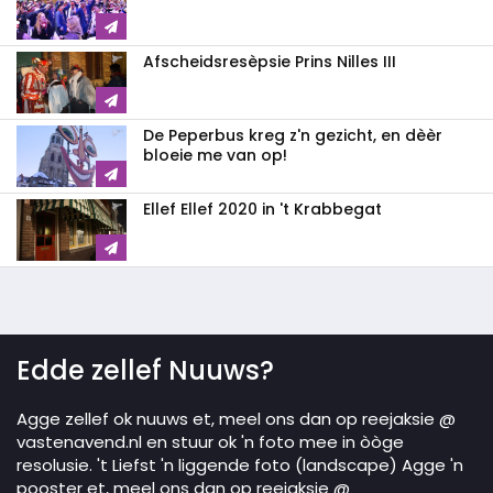
Afscheidsresèpsie Prins Nilles III
De Peperbus kreg z'n gezicht, en dèèr
bloeie me van op!
Ellef Ellef 2020 in 't Krabbegat
Edde zellef Nuuws?
Agge zellef ok nuuws et, meel ons dan op reejaksie @
vastenavend.nl en stuur ok 'n foto mee in òòge
resolusie. 't Liefst 'n liggende foto (landscape) Agge 'n
pooster et, meel ons dan op reejaksie @