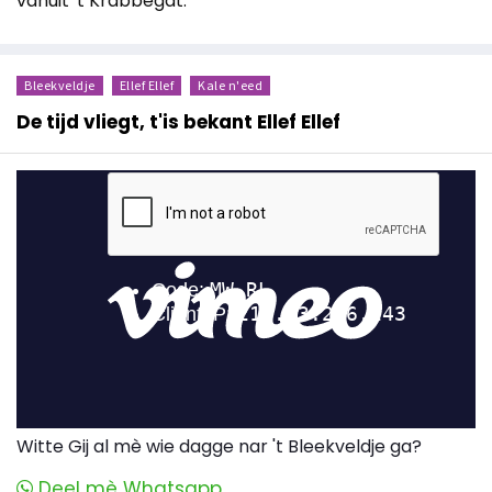
vanuit 't Krabbegat.
Bleekveldje
Ellef Ellef
Kale n'eed
De tijd vliegt, t'is bekant Ellef Ellef
Witte Gij al mè wie dagge nar 't Bleekveldje ga?
Deel mè Whatsapp