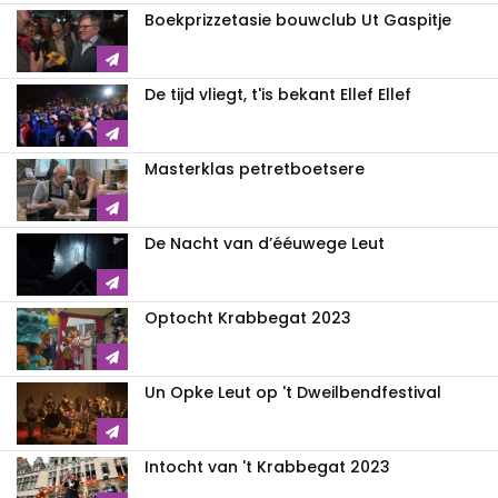
Boekprizzetasie bouwclub Ut Gaspitje
De tijd vliegt, t'is bekant Ellef Ellef
Masterklas petretboetsere
De Nacht van d’ééuwege Leut
Optocht Krabbegat 2023
Un Opke Leut op 't Dweilbendfestival
Intocht van 't Krabbegat 2023