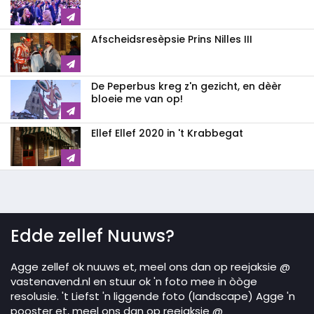
Afscheidsresèpsie Prins Nilles III
De Peperbus kreg z'n gezicht, en dèèr
bloeie me van op!
Ellef Ellef 2020 in 't Krabbegat
Edde zellef Nuuws?
Agge zellef ok nuuws et, meel ons dan op reejaksie @
vastenavend.nl en stuur ok 'n foto mee in òòge
resolusie. 't Liefst 'n liggende foto (landscape) Agge 'n
pooster et, meel ons dan op reejaksie @