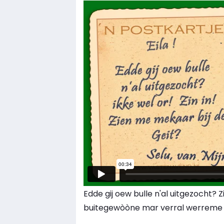
Edde gij oew bulle n'al uitgezocht? 
buitegewòòne mar verral werreme Elle