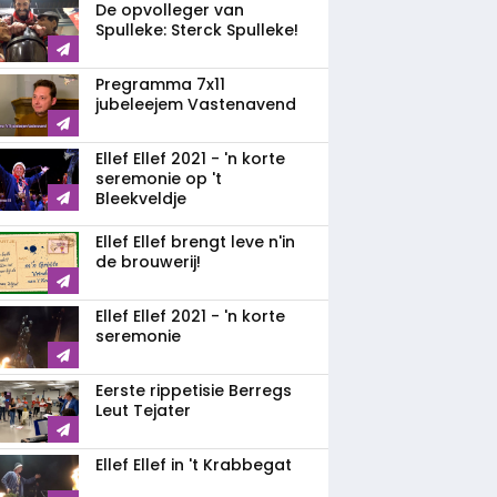
De opvolleger van
Spulleke: Sterck Spulleke!
Pregramma 7x11
jubeleejem Vastenavend
Ellef Ellef 2021 - 'n korte
seremonie op 't
Bleekveldje
Ellef Ellef brengt leve n'in
de brouwerij!
Ellef Ellef 2021 - 'n korte
seremonie
Eerste rippetisie Berregs
Leut Tejater
Ellef Ellef in 't Krabbegat