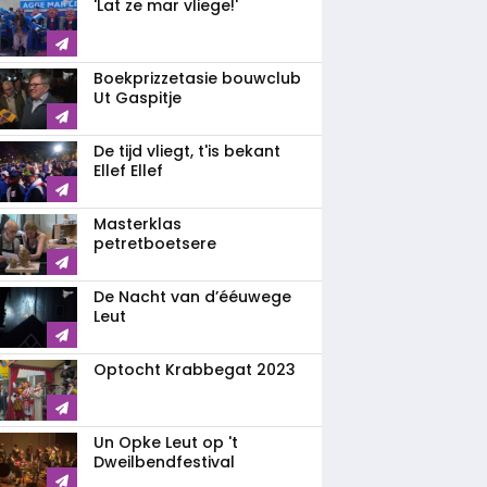
'Lat ze mar vliege!'
Boekprizzetasie bouwclub
Ut Gaspitje
De tijd vliegt, t'is bekant
Ellef Ellef
Masterklas
petretboetsere
De Nacht van d’ééuwege
Leut
Optocht Krabbegat 2023
Un Opke Leut op 't
Dweilbendfestival