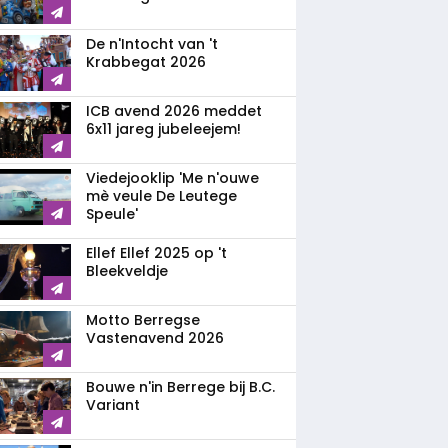
De n'Intocht van 't
Krabbegat 2026
ICB avend 2026 meddet
6x11 jareg jubeleejem!
Viedejooklip 'Me n'ouwe
mè veule De Leutege
Speule'
Ellef Ellef 2025 op 't
Bleekveldje
Motto Berregse
Vastenavend 2026
Bouwe n'in Berrege bij B.C.
Variant