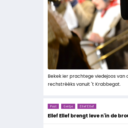
Bekek ier prachtege viedejoos van
rechstrèèks vanuit 't Krabbegat.
Post
Geitje
Ellef Ellef
Ellef Ellef brengt leve n'in de br