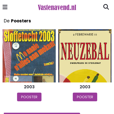
De
Poosters
2003
2003
POOSTER
POOSTER