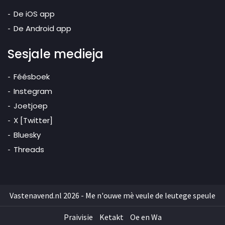
De iOS app
De Android app
Sesjale medieja
Féésboek
Instegram
Joetjoep
X [Twitter]
Bluesky
Threads
Vastenavend.nl 2026 - Me n'ouwe mè veule de leutege speule
Praivisie
Ketakt
Oe en Wa