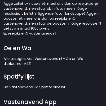
Agge zellef ok nuuws et, meel ons dan op reejaksie @
vastenavend.nl en stuur ok 'n foto mee in òòge
resolusie. 't Liefst 'n liggende foto (landscape) Agge 'n
pooster et, meel ons dan op reejaksie @
vastenavend.nl en stuur de pooster in òòge resolusie. 't
Liefst minimaal 1000 pixels
reejaksie @ vastenavend.nl
Oe en Wa
Alle uisregels van Vastenavend.nl - Oe en Wa
diskleemer V4.11
Spotify lijst
De Vastenavend.FM Spotify pleelist
Vastenavend App