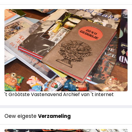
't Gròòtste Vastenavend Archief van 't internet
Oew eigeste
Verzameling