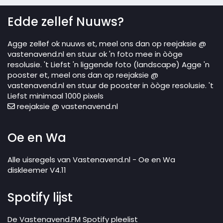
Edde zellef Nuuws?
Agge zellef ok nuuws et, meel ons dan op reejaksie @
vastenavend.nl en stuur ok 'n foto mee in òòge
resolusie. 't Liefst 'n liggende foto (landscape) Agge 'n
pooster et, meel ons dan op reejaksie @
vastenavend.nl en stuur de pooster in òòge resolusie. 't
Liefst minimaal 1000 pixels
reejaksie @ vastenavend.nl
Oe en Wa
Alle uisregels van Vastenavend.nl - Oe en Wa
diskleemer V4.11
Spotify lijst
De Vastenavend.FM Spotify pleelist