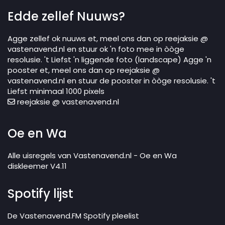
Edde zellef Nuuws?
Agge zellef ok nuuws et, meel ons dan op reejaksie @
vastenavend.nl en stuur ok 'n foto mee in òòge
resolusie. 't Liefst 'n liggende foto (landscape) Agge 'n
pooster et, meel ons dan op reejaksie @
vastenavend.nl en stuur de pooster in òòge resolusie. 't
Liefst minimaal 1000 pixels
reejaksie @ vastenavend.nl
Oe en Wa
Alle uisregels van Vastenavend.nl - Oe en Wa
diskleemer V4.11
Spotify lijst
De Vastenavend.FM Spotify pleelist