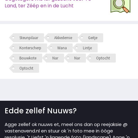
Land, ter Zéép en in de Lucht
Steunpilaar
Akkedemie
Geitje
Konterscherp
Wana
Lintje
Bouwkote
Nar
Nar
Optocht
Optocht
Edde zellef Nuuws?
Agge zellef ok nuuws et, meel ons dan op reejaksie @
vastenavend.nl en stuur ok 'n foto mee in òòge
resolusie. 't Liefst 'n liggende foto (landscape) Agge 'n