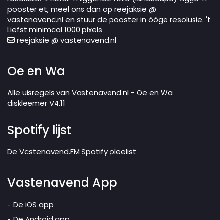
pooster et, meel ons dan op reejaksie @
vastenavend.nl en stuur de pooster in òòge resolusie. 't
Liefst minimaal 1000 pixels
reejaksie @ vastenavend.nl
Oe en Wa
Alle uisregels van Vastenavend.nl - Oe en Wa
diskleemer V4.11
Spotify lijst
De Vastenavend.FM Spotify pleelist
Vastenavend App
De iOS app
De Android app