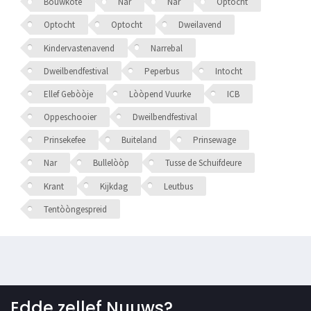
Bouwkote
Nar
Nar
Optocht
Optocht
Optocht
Dweilavend
Kindervastenavend
Narrebal
Dweilbendfestival
Peperbus
Intocht
Ellef Gebòòje
Lòòpend Vuurke
ICB
Oppeschooier
Dweilbendfestival
Prinsekefee
Buiteland
Prinsewage
Nar
Bullelòòp
Tusse de Schuifdeure
Krant
Kijkdag
Leutbus
Tentòòngespreid
Edde zellef Nuuws?