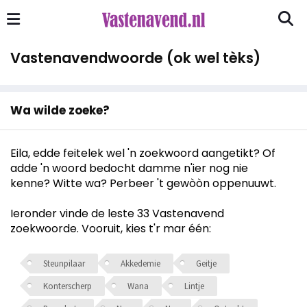
Vastenavendwoorde (ok wel tèks)
Wa wilde zoeke?
Eila, edde feitelek wel 'n zoekwoord aangetikt? Of
adde 'n woord bedocht damme n'ier nog nie
kenne? Witte wa? Perbeer 't gewòòn oppenuuwt.
Ieronder vinde de leste 33 Vastenavend
zoekwoorde. Vooruit, kies t'r mar één:
Steunpilaar
Akkedemie
Geitje
Konterscherp
Wana
Lintje