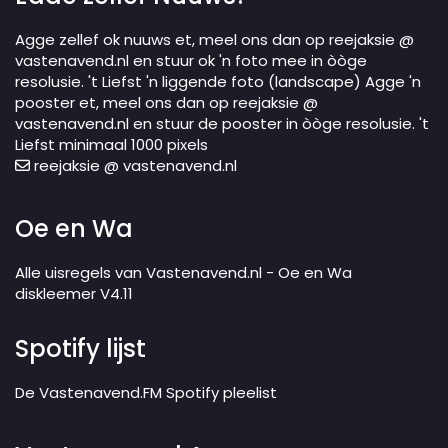
Agge zellef ok nuuws et, meel ons dan op reejaksie @
vastenavend.nl en stuur ok 'n foto mee in òòge
resolusie. 't Liefst 'n liggende foto (landscape) Agge 'n
pooster et, meel ons dan op reejaksie @
vastenavend.nl en stuur de pooster in òòge resolusie. 't
Liefst minimaal 1000 pixels
reejaksie @ vastenavend.nl
Oe en Wa
Alle uisregels van Vastenavend.nl - Oe en Wa
diskleemer V4.11
Spotify lijst
De Vastenavend.FM Spotify pleelist