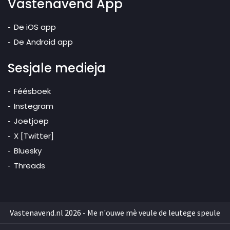
Vastenavend App
De iOS app
De Android app
Sesjale medieja
Féésboek
Instegram
Joetjoep
X [Twitter]
Bluesky
Threads
Vastenavend.nl 2026 - Me n'ouwe mè veule de leutege speule