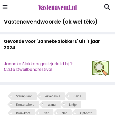
Vastenavendwoorde (ok wel tèks)
Gevonde voor 'Janneke Slokkers' uit 't jaar
2024
Janneke Slokkers gastzjurielid bij 't
52ste Dweilbendfestival
Steunpilaar
Akkedemie
Geitje
Konterscherp
Wana
Lintje
Bouwkote
Nar
Nar
Optocht