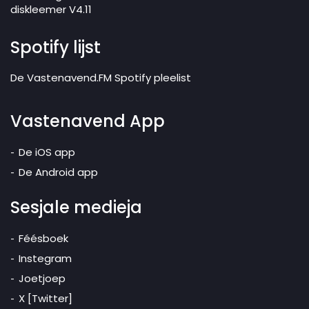
diskleemer V4.11
Spotify lijst
De Vastenavend.FM Spotify pleelist
Vastenavend App
De iOS app
De Android app
Sesjale medieja
Féésboek
Instegram
Joetjoep
X [Twitter]