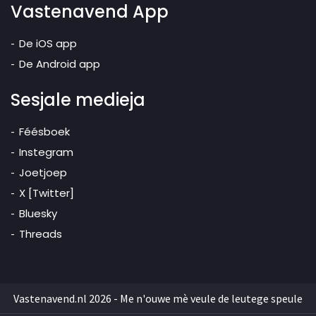
Vastenavend App
De iOS app
De Android app
Sesjale medieja
Féésboek
Instegram
Joetjoep
X [Twitter]
Bluesky
Threads
Vastenavend.nl 2026 - Me n'ouwe mè veule de leutege speule