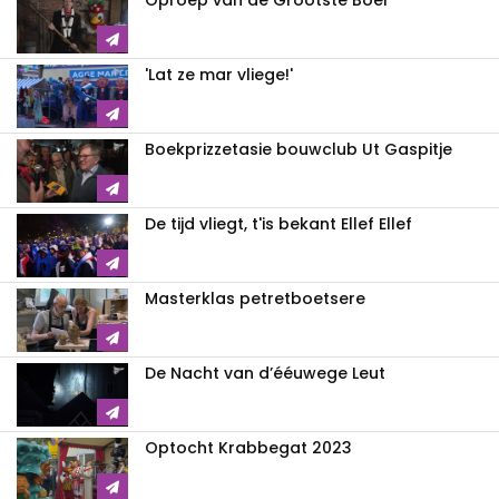
Oproep van de Gròòtste Boer
'Lat ze mar vliege!'
Boekprizzetasie bouwclub Ut Gaspitje
De tijd vliegt, t'is bekant Ellef Ellef
Masterklas petretboetsere
De Nacht van d’ééuwege Leut
Optocht Krabbegat 2023