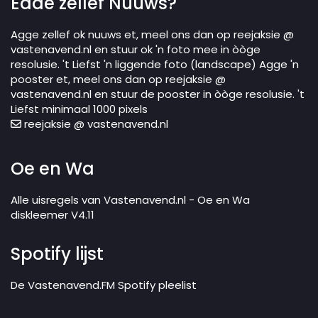
Edde zellef Nuuws?
Agge zellef ok nuuws et, meel ons dan op reejaksie @
vastenavend.nl en stuur ok 'n foto mee in òòge
resolusie. 't Liefst 'n liggende foto (landscape) Agge 'n
pooster et, meel ons dan op reejaksie @
vastenavend.nl en stuur de pooster in òòge resolusie. 't
Liefst minimaal 1000 pixels
reejaksie @ vastenavend.nl
Oe en Wa
Alle uisregels van Vastenavend.nl - Oe en Wa
diskleemer V4.11
Spotify lijst
De Vastenavend.FM Spotify pleelist