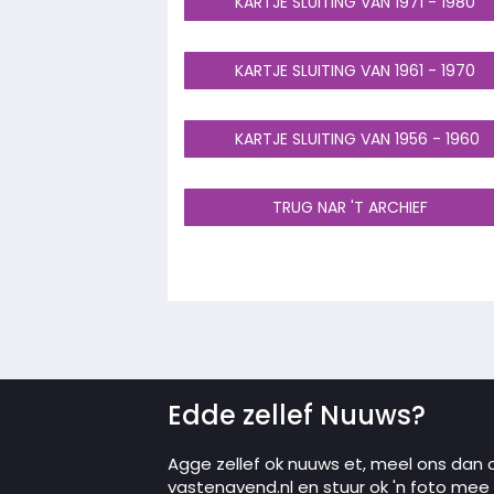
KARTJE SLUITING VAN 1971 - 1980
KARTJE SLUITING VAN 1961 - 1970
KARTJE SLUITING VAN 1956 - 1960
TRUG NAR 'T ARCHIEF
Edde zellef Nuuws?
Agge zellef ok nuuws et, meel ons dan 
vastenavend.nl en stuur ok 'n foto mee in