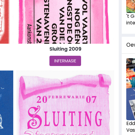
't 
int
Oe
Sluiting 2009
INFERMASIE
Edd
Vas