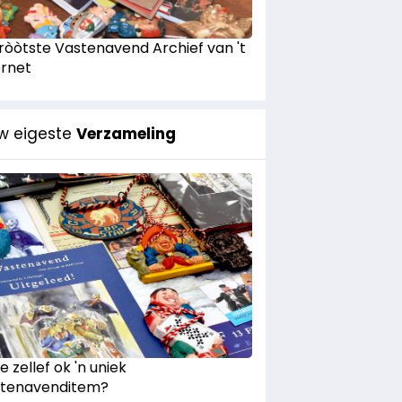
Gròòtste Vastenavend Archief van 't
ernet
w eigeste
Verzameling
e zellef ok 'n uniek
tenavenditem?