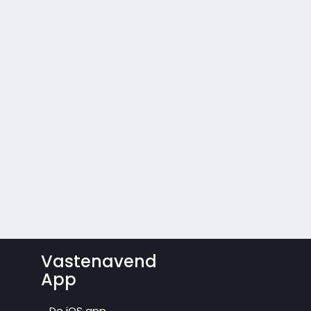
Vastenavend
App
De iOS app