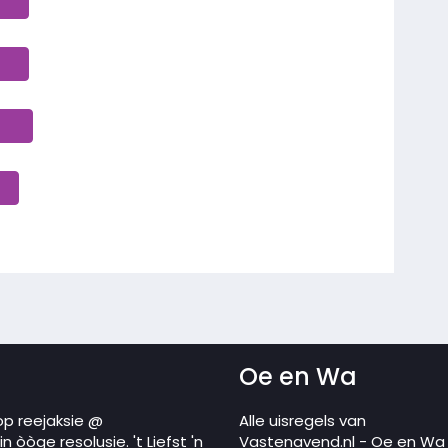
Oe en Wa
op reejaksie @
Alle uisregels van
 òòge resolusie. 't Liefst 'n
Vastenavend.nl - Oe en Wa