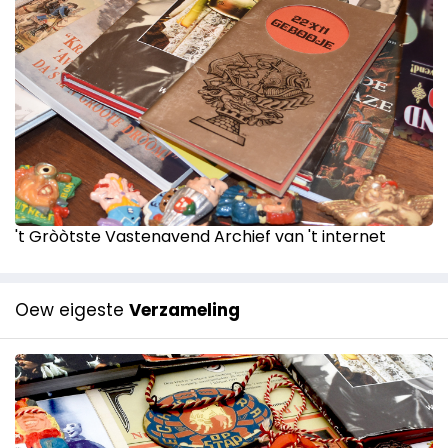
't Gròòtste Vastenavend Archief van 't internet
Oew eigeste
Verzameling