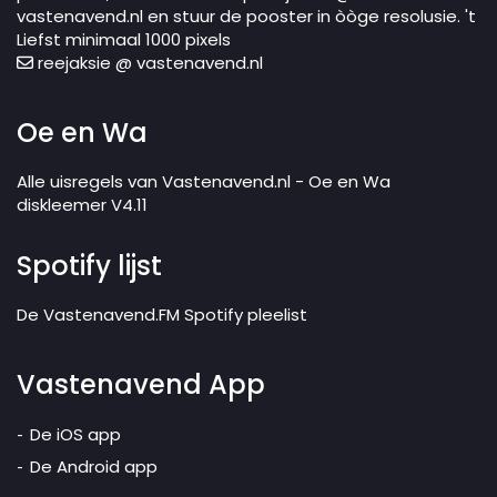
vastenavend.nl en stuur de pooster in òòge resolusie. 't
Liefst minimaal 1000 pixels
reejaksie @ vastenavend.nl
Oe en Wa
Alle uisregels van Vastenavend.nl - Oe en Wa
diskleemer V4.11
Spotify lijst
De Vastenavend.FM Spotify pleelist
Vastenavend App
De iOS app
De Android app