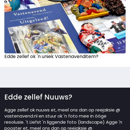
Edde zellef ok 'n uniek Vastenavenditem?
Edde zellef Nuuws?
Agge zellef ok nuuws et, meel ons dan op reejaksie @
vastenavend.nl en stuur ok 'n foto mee in òòge
resolusie. 't Liefst 'n liggende foto (landscape) Agge 'n
pooster et, meel ons dan op reejaksie @