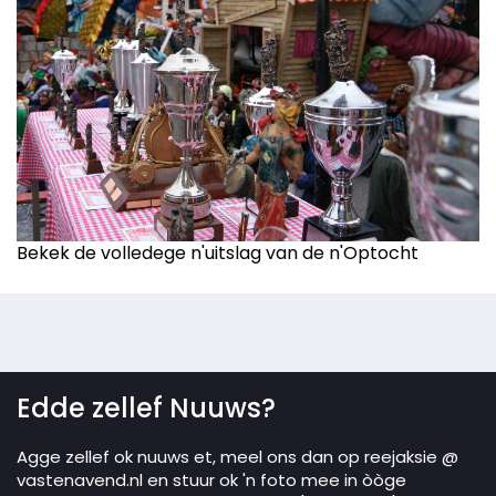
Bekek de volledege n'uitslag van de n'Optocht
Edde zellef Nuuws?
Agge zellef ok nuuws et, meel ons dan op reejaksie @
vastenavend.nl en stuur ok 'n foto mee in òòge