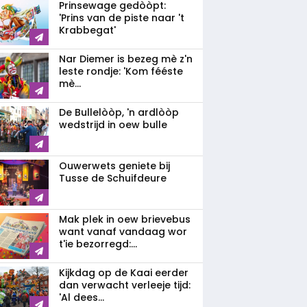
Prinsewage gedòòpt:
'Prins van de piste naar 't
Krabbegat'
Nar Diemer is bezeg mè z'n
leste rondje: 'Kom fééste
mè...
De Bullelòòp, 'n ardlòòp
wedstrijd in oew bulle
Ouwerwets geniete bij
Tusse de Schuifdeure
Mak plek in oew brievebus
want vanaf vandaag wor
t'ie bezorregd:...
Kijkdag op de Kaai eerder
dan verwacht verleeje tijd:
'Al dees...