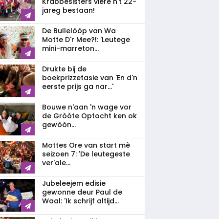
Krabbesisters viere n't 22-
jareg bestaan!
De Bullelòòp van Wa
Motte D'r Mee?!: 'Leutege
mini-marreton...
Drukte bij de
boekprizzetasie van 'En d'n
eerste prijs ga nar...'
Bouwe n'aan 'n wage vor
de Gròòte Optocht ken ok
gewòòn...
Mottes Ore van start mè
seizoen 7: 'De leutegeste
ver'ale...
Jubeleejem edisie
gewonne deur Paul de
Waal: 'Ik schrijf altijd...