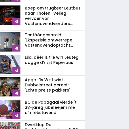
Roep om trugkeer Leutbus
naar Tholen: 'Veileg
vervoer vor
Vastenavendvierders...
Tentòòngespreid!:
'Ekspezisie ontwerrepe
Vastenavendoptocht...
Eila, dèèr is t'ie wir! Leuteg
dagge d'r zijt Peperbus
Agge t'Is Wist wint
Dubbelstreet pereet:
'Echte preize pakkers'
BC de Papagaai vierde 't
33-jareg jubeleejem mè
d'n fééstavend
Dweilklup De