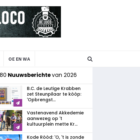
OE EN WA
 80
Nuuwsberichte
van 2026
B.C. de Leutige Krabben
zet Steunpilaar te kòòp:
'Opbrengst...
Vastenavend Akkedemie
aanwezeg op 't
kultuurplein mette Kr...
Kode Ròòd: 'O, 't is zonde