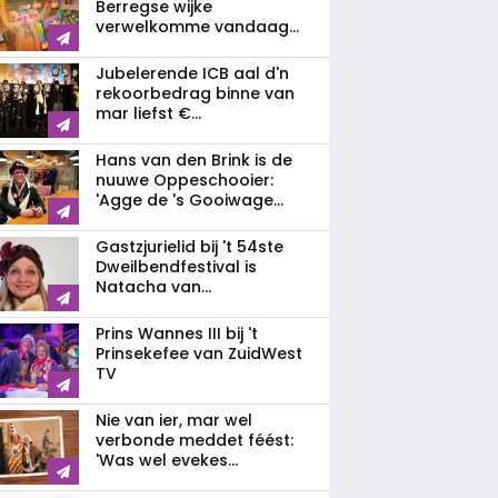
Berregse wijke
verwelkomme vandaag...
Jubelerende ICB aal d'n
rekoorbedrag binne van
mar liefst €...
Hans van den Brink is de
nuuwe Oppeschooier:
'Agge de 's Gooiwage...
Gastzjurielid bij 't 54ste
Dweilbendfestival is
Natacha van...
Prins Wannes III bij 't
Prinsekefee van ZuidWest
TV
Nie van ier, mar wel
verbonde meddet féést:
'Was wel evekes...