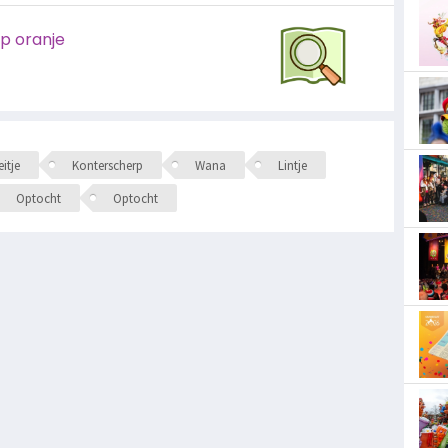
op oranje
itje
Konterscherp
Wana
Lintje
Optocht
Optocht