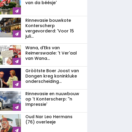
van da béésje'
Rinnevasie bouwkote
Konterscherp
vergevorderd: 'Voor 15
juli...
Wana, d'Eks van
Reimerswaale: 't Ver'aal
van Wana...
Gròòtste Boer Joost van
Dongen kreg koninkluke
onderscheiding...
Rinnevasie en nuuwbouw
op 't Konterscherp: ''n
Impressie'
Oud Nar Leo Hermans
(76) overleeje