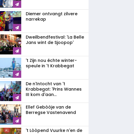
Diemer ontvangt zilvere
narrekap
Dweilbendfestival: 'La Belle
Jans wint de Sjoopop'
't Zijn nou échte winter-
speule in 't Krabbegat
De n'Intocht van 't
Krabbegat: 'Prins Wannes
III kom d'aan...
Ellef Gebòòje van de
Berregse Vastenavend
't Lòòpend Vuurke n'en de