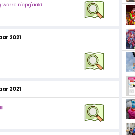
 worre n'opg'aald
jaar 2021
jaar 2021
II