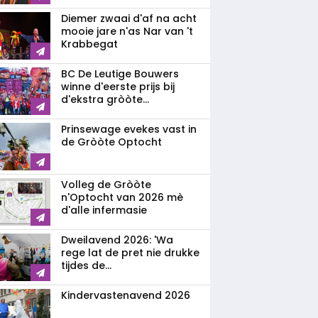
Diemer zwaai d'af na acht
mooie jare n'as Nar van 't
Krabbegat
BC De Leutige Bouwers
winne d'eerste prijs bij
d'ekstra gròòte...
Prinsewage evekes vast in
de Gròòte Optocht
Volleg de Gròòte
n'Optocht van 2026 mè
d'alle infermasie
Dweilavend 2026: 'Wa
rege lat de pret nie drukke
tijdes de...
Kindervastenavend 2026