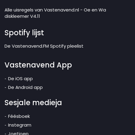
Alle uisregels van Vastenavend.nl - Oe en Wa
diskleemer V4.11
Spotify lijst
De Vastenavend.FM Spotify pleelist
Vastenavend App
De iOS app
De Android app
Sesjale medieja
Féésboek
Instegram
Joetjoep