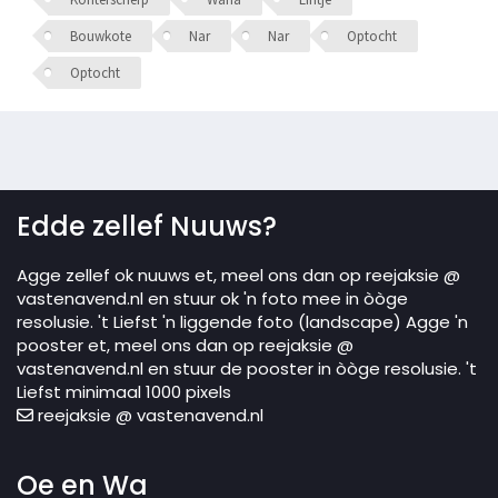
Bouwkote
Nar
Nar
Optocht
Optocht
Edde zellef Nuuws?
Agge zellef ok nuuws et, meel ons dan op reejaksie @
vastenavend.nl en stuur ok 'n foto mee in òòge
resolusie. 't Liefst 'n liggende foto (landscape) Agge 'n
pooster et, meel ons dan op reejaksie @
vastenavend.nl en stuur de pooster in òòge resolusie. 't
Liefst minimaal 1000 pixels
reejaksie @ vastenavend.nl
Oe en Wa