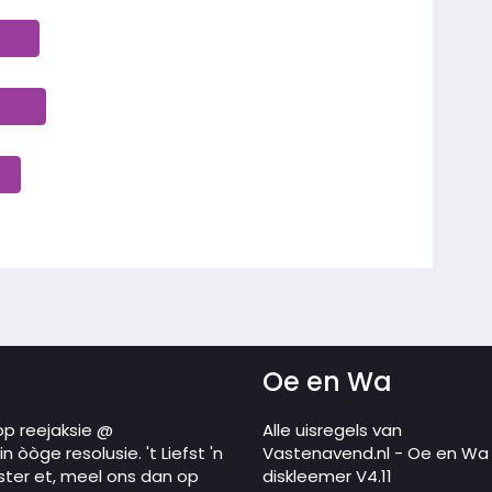
Oe en Wa
op reejaksie @
Alle uisregels van
 òòge resolusie. 't Liefst 'n
Vastenavend.nl - Oe en Wa
ster et, meel ons dan op
diskleemer V4.11