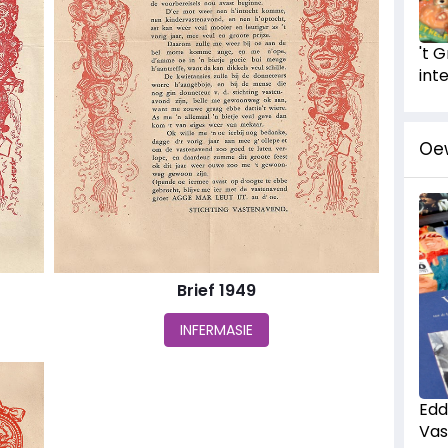
't 
int
Oe
Brief 1949
INFERMASIE
Edd
Vas