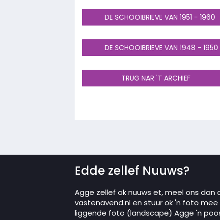
DE SCHOOIBRIEVE VAN 1951 - 1960
DE SCHOOIBRIEVE VAN 1948 - 1950
TRUG NAR 'T ARCHIEF
Edde zellef Nuuws?
Agge zellef ok nuuws et, meel ons dan 
vastenavend.nl en stuur ok 'n foto mee in
liggende foto (landscape) Agge 'n poo