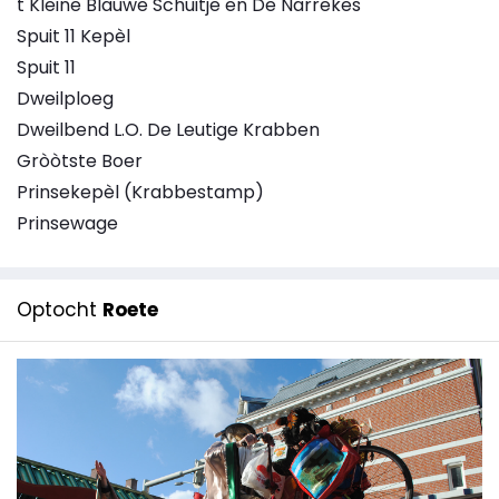
t Kleine Blauwe Schuitje en De Narrekes
Spuit 11 Kepèl
Spuit 11
Dweilploeg
Dweilbend L.O. De Leutige Krabben
Gròòtste Boer
Prinsekepèl (Krabbestamp)
Prinsewage
Optocht
Roete