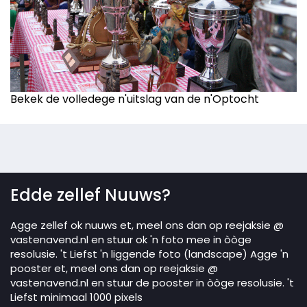
Bekek de volledege n'uitslag van de n'Optocht
Edde zellef Nuuws?
Agge zellef ok nuuws et, meel ons dan op reejaksie @
vastenavend.nl en stuur ok 'n foto mee in òòge
resolusie. 't Liefst 'n liggende foto (landscape) Agge 'n
pooster et, meel ons dan op reejaksie @
vastenavend.nl en stuur de pooster in òòge resolusie. 't
Liefst minimaal 1000 pixels