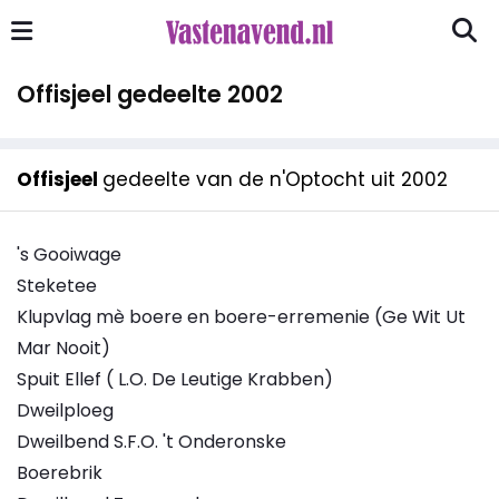
Offisjeel gedeelte 2002
Offisjeel
gedeelte van de n'Optocht uit 2002
's Gooiwage
Steketee
Klupvlag mè boere en boere-erremenie (Ge Wit Ut
Mar Nooit)
Spuit Ellef ( L.O. De Leutige Krabben)
Dweilploeg
Dweilbend S.F.O. 't Onderonske
Boerebrik