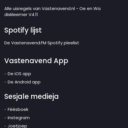
Alle uisregels van Vastenavend.nl - Oe en Wa
diskleemer V4.11
Spotify lijst
De Vastenavend.FM Spotify pleelist
Vastenavend App
De iOS app
De Android app
Sesjale medieja
Féésboek
Instegram
Joetjoep