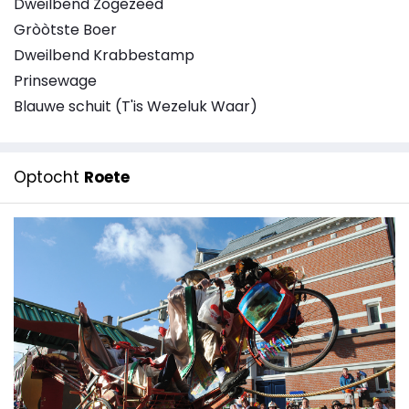
Dweilbend Zogezeed
Gròòtste Boer
Dweilbend Krabbestamp
Prinsewage
Blauwe schuit (T'is Wezeluk Waar)
Optocht
Roete