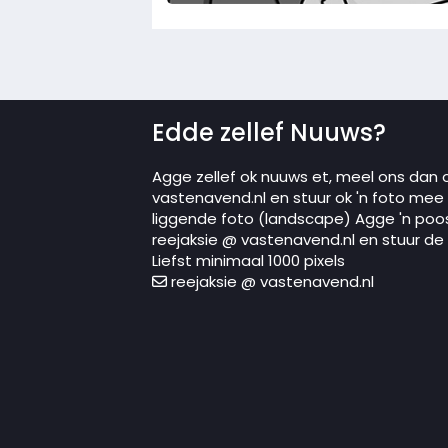
Edde zellef Nuuws?
Agge zellef ok nuuws et, meel ons dan 
vastenavend.nl en stuur ok 'n foto mee in
liggende foto (landscape) Agge 'n poo
reejaksie @ vastenavend.nl en stuur de p
Liefst minimaal 1000 pixels
reejaksie @ vastenavend.nl