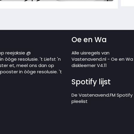
Oe en Wa
op reejaksie @
Alle uisregels van
 òòge resolusie. 't Liefst 'n
Vastenavend.nl - Oe en Wa
ster et, meel ons dan op
diskleemer V4.11
ooster in òòge resolusie. 't
Spotify lijst
De Vastenavend.FM Spotify
pleelist