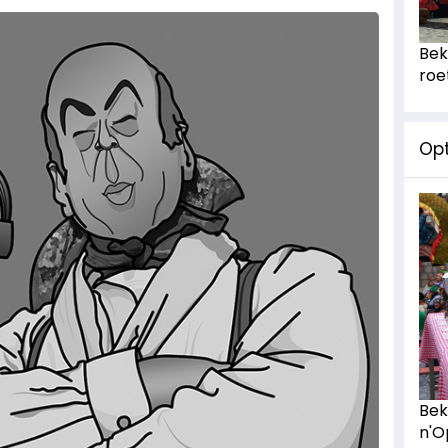
Bek
roe
Op
Bek
n'O