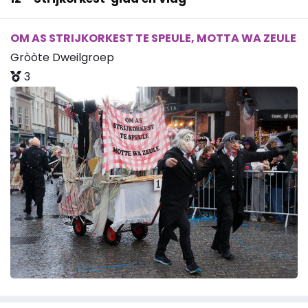
OM AS STRIJKORKEST TE SPEULE, MOTTA WA ZEULE
Gròòte Dweilgroep
3