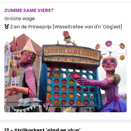
ZUMME SAME VIERE?
Gròòte wage
2 en de Prinseprijs [Wisseltrefee van d'n 'Oòg'eid]
12 - Strijkorkest 'glad en vlug'