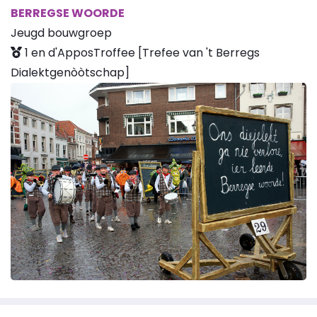
BERREGSE WOORDE
Jeugd bouwgroep
1 en d'ApposTroffee [Trefee van 't Berregs
Dialektgenòòtschap]