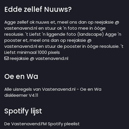
Edde zellef Nuuws?
Agge zellef ok nuuws et, meel ons dan op reejaksie @
vastenavend.nl en stuur ok 'n foto mee in òòge
resolusie. 't Liefst 'n liggende foto (landscape) Agge 'n
pooster et, meel ons dan op reejaksie @
vastenavend.nl en stuur de pooster in òòge resolusie. 't
Liefst minimaal 1000 pixels
reejaksie @ vastenavend.nl
Oe en Wa
Alle uisregels van Vastenavend.nl - Oe en Wa
diskleemer V4.11
Spotify lijst
De Vastenavend.FM Spotify pleelist