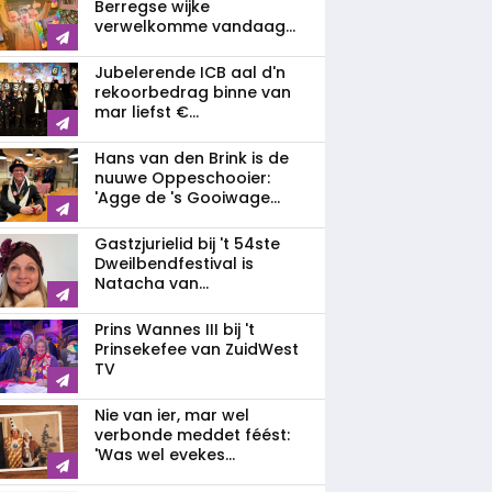
Berregse wijke
verwelkomme vandaag...
Jubelerende ICB aal d'n
rekoorbedrag binne van
mar liefst €...
Hans van den Brink is de
nuuwe Oppeschooier:
'Agge de 's Gooiwage...
Gastzjurielid bij 't 54ste
Dweilbendfestival is
Natacha van...
Prins Wannes III bij 't
Prinsekefee van ZuidWest
TV
Nie van ier, mar wel
verbonde meddet féést:
'Was wel evekes...