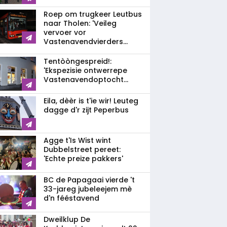
Roep om trugkeer Leutbus
naar Tholen: 'Veileg
vervoer vor
Vastenavendvierders...
Tentòòngespreid!:
'Ekspezisie ontwerrepe
Vastenavendoptocht...
Eila, dèèr is t'ie wir! Leuteg
dagge d'r zijt Peperbus
Agge t'Is Wist wint
Dubbelstreet pereet:
'Echte preize pakkers'
BC de Papagaai vierde 't
33-jareg jubeleejem mè
d'n fééstavend
Dweilklup De