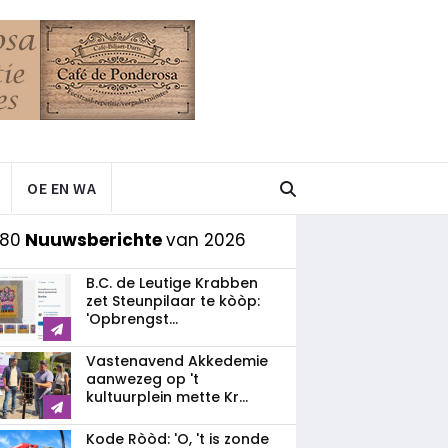
OE EN WA
 80
Nuuwsberichte
van 2026
B.C. de Leutige Krabben
zet Steunpilaar te kòòp:
'Opbrengst...
Vastenavend Akkedemie
aanwezeg op 't
kultuurplein mette Kr...
Kode Ròòd: 'O, 't is zonde