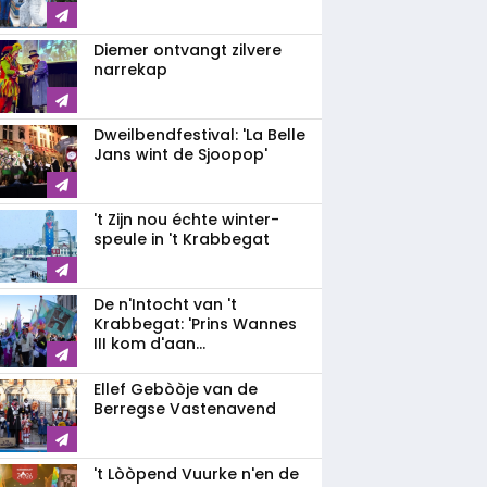
Diemer ontvangt zilvere
narrekap
Dweilbendfestival: 'La Belle
Jans wint de Sjoopop'
't Zijn nou échte winter-
speule in 't Krabbegat
De n'Intocht van 't
Krabbegat: 'Prins Wannes
III kom d'aan...
Ellef Gebòòje van de
Berregse Vastenavend
't Lòòpend Vuurke n'en de