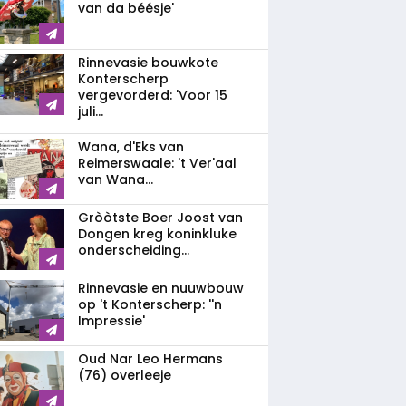
van da béésje'
Rinnevasie bouwkote
Konterscherp
vergevorderd: 'Voor 15
juli...
Wana, d'Eks van
Reimerswaale: 't Ver'aal
van Wana...
Gròòtste Boer Joost van
Dongen kreg koninkluke
onderscheiding...
Rinnevasie en nuuwbouw
op 't Konterscherp: ''n
Impressie'
Oud Nar Leo Hermans
(76) overleeje