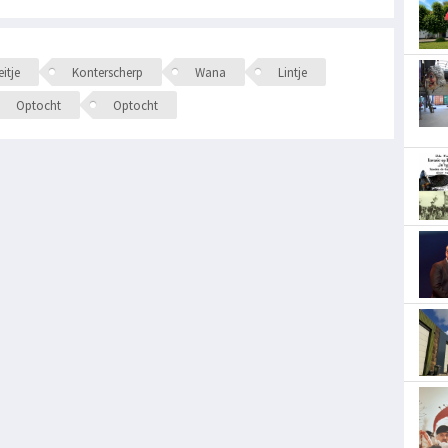
itje
Konterscherp
Wana
Lintje
Optocht
Optocht