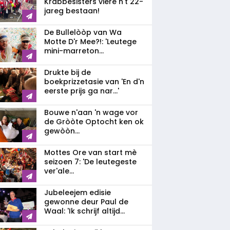
Krabbesisters viere n't 22-
jareg bestaan!
De Bullelòòp van Wa
Motte D'r Mee?!: 'Leutege
mini-marreton...
Drukte bij de
boekprizzetasie van 'En d'n
eerste prijs ga nar...'
Bouwe n'aan 'n wage vor
de Gròòte Optocht ken ok
gewòòn...
Mottes Ore van start mè
seizoen 7: 'De leutegeste
ver'ale...
Jubeleejem edisie
gewonne deur Paul de
Waal: 'Ik schrijf altijd...