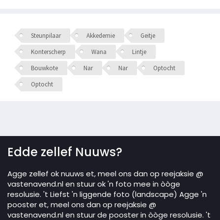
Steunpilaar
Akkedemie
Geitje
Konterscherp
Wana
Lintje
Bouwkote
Nar
Nar
Optocht
Optocht
Edde zellef Nuuws?
Agge zellef ok nuuws et, meel ons dan op reejaksie @
vastenavend.nl en stuur ok 'n foto mee in òòge
resolusie. 't Liefst 'n liggende foto (landscape) Agge 'n
pooster et, meel ons dan op reejaksie @
vastenavend.nl en stuur de pooster in òòge resolusie. 't