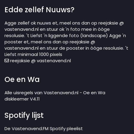
Edde zellef Nuuws?
Agge zellef ok nuuws et, meel ons dan op reejaksie @
vastenavend.nl en stuur ok 'n foto mee in òòge
resolusie. 't Liefst 'n liggende foto (landscape) Agge 'n
pooster et, meel ons dan op reejaksie @
vastenavend.nl en stuur de pooster in òòge resolusie. 't
Liefst minimaal 1000 pixels
reejaksie @ vastenavend.nl
Oe en Wa
Alle uisregels van Vastenavend.nl - Oe en Wa
diskleemer V4.11
Spotify lijst
De Vastenavend.FM Spotify pleelist