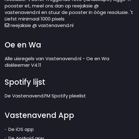
pooster et, meel ons dan op reejaksie @
vastenavend.nl en stuur de pooster in òòge resolusie. 't
Liefst minimaal 1000 pixels
reejaksie @ vastenavend.nl
Oe en Wa
Alle uisregels van Vastenavend.nl - Oe en Wa
diskleemer V4.11
Spotify lijst
De Vastenavend.FM Spotify pleelist
Vastenavend App
De iOS app
De Android app