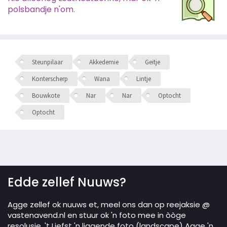
polsbandje n'om.
Steunpilaar
Akkedemie
Geitje
Konterscherp
Wana
Lintje
Bouwkote
Nar
Nar
Optocht
Optocht
Edde zellef Nuuws?
Agge zellef ok nuuws et, meel ons dan op reejaksie @
vastenavend.nl en stuur ok 'n foto mee in òòge
resolusie. 't Liefst 'n liggende foto (landscape) Agge 'n