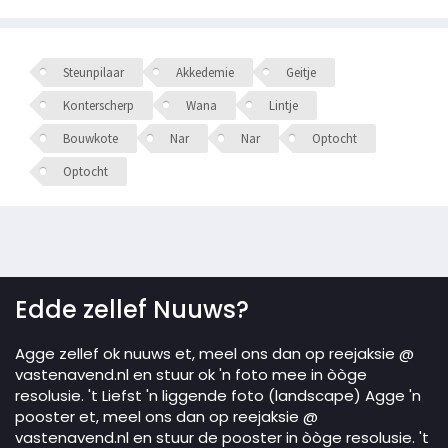
Steunpilaar
Akkedemie
Geitje
Konterscherp
Wana
Lintje
Bouwkote
Nar
Nar
Optocht
Optocht
Edde zellef Nuuws?
Agge zellef ok nuuws et, meel ons dan op reejaksie @
vastenavend.nl en stuur ok 'n foto mee in òòge
resolusie. 't Liefst 'n liggende foto (landscape) Agge 'n
pooster et, meel ons dan op reejaksie @
vastenavend.nl en stuur de pooster in òòge resolusie. 't