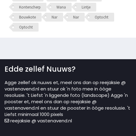
Konterscherp
Wana
Lintje
Bouwkote
Nar
Nar
Optocht
Optocht
Edde zellef Nuuws?
Agge zellef ok nuuws et, meel ons dan op reejaksie @
vastenavend.nl en stuur ok 'n foto mee in òòge
resolusie. 't Liefst 'n liggende foto (landscape) Agge 'n
pooster et, meel ons dan op reejaksie @
vastenavend.nl en stuur de pooster in òòge resolusie. 't
Liefst minimaal 1000 pixels
reejaksie @ vastenavend.nl