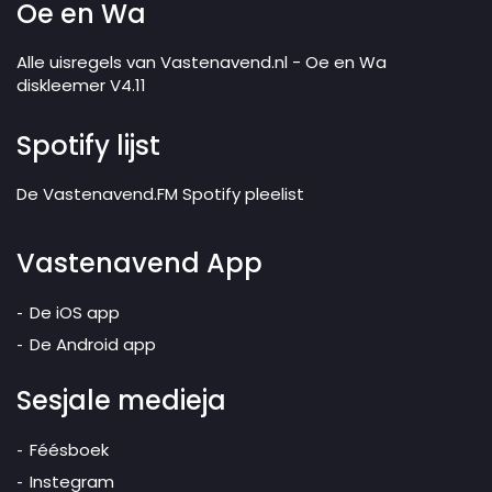
Oe en Wa
Alle uisregels van Vastenavend.nl - Oe en Wa
diskleemer V4.11
Spotify lijst
De Vastenavend.FM Spotify pleelist
Vastenavend App
De iOS app
De Android app
Sesjale medieja
Féésboek
Instegram