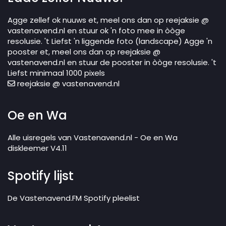
Agge zellef ok nuuws et, meel ons dan op reejaksie @
vastenavend.nl en stuur ok 'n foto mee in òòge
resolusie. 't Liefst 'n liggende foto (landscape) Agge 'n
pooster et, meel ons dan op reejaksie @
vastenavend.nl en stuur de pooster in òòge resolusie. 't
Liefst minimaal 1000 pixels
reejaksie @ vastenavend.nl
Oe en Wa
Alle uisregels van Vastenavend.nl - Oe en Wa
diskleemer V4.11
Spotify lijst
De Vastenavend.FM Spotify pleelist