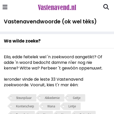
Vastenavendwoorde (ok wel tèks)
Wa wilde zoeke?
Eila, edde feitelek wel 'n zoekwoord aangetikt? Of
adde 'n woord bedocht damme n'ier nog nie
kenne? Witte wa? Perbeer 't gewòòn oppenuuwt.
Ieronder vinde de leste 33 Vastenavend
zoekwoorde. Vooruit, kies t'r mar één:
Steunpilaar
Akkedemie
Geitje
Konterscherp
Wana
Lintje