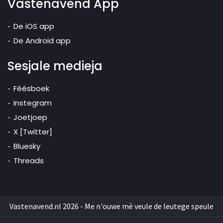
Vastenavend App
De iOS app
De Android app
Sesjale medieja
Féésboek
Instegram
Joetjoep
X [Twitter]
Bluesky
Threads
Vastenavend.nl 2026 - Me n'ouwe mè veule de leutege speule