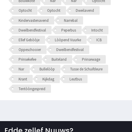
Bouwkote
Nar
Nar
Optocht
Optocht
Optocht
Dweilavend
Kindervastenavend
Narrebal
Dweilbendfestival
Peperbus
Intocht
Ellef Gebòòje
Lòòpend Vuurke
ICB
Oppeschooier
Dweilbendfestival
Prinsekefee
Buiteland
Prinsewage
Nar
Bullelòòp
Tusse de Schuifdeure
Krant
Kijkdag
Leutbus
Tentòòngespreid
Edde zellef Nuuws?