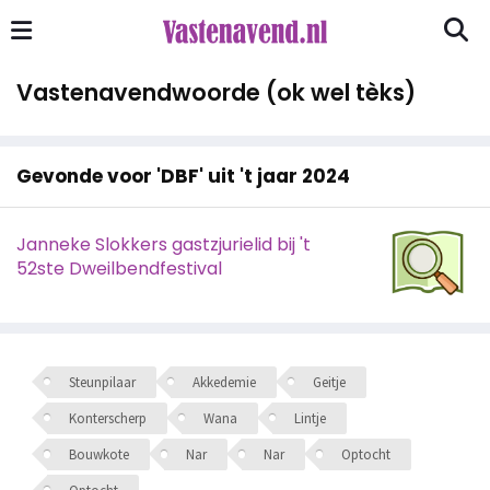
Vastenavendwoorde (ok wel tèks)
Gevonde voor 'DBF' uit 't jaar 2024
Janneke Slokkers gastzjurielid bij 't
52ste Dweilbendfestival
Steunpilaar
Akkedemie
Geitje
Konterscherp
Wana
Lintje
Bouwkote
Nar
Nar
Optocht