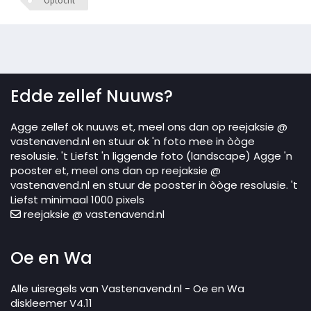
Optocht
Edde zellef Nuuws?
Agge zellef ok nuuws et, meel ons dan op reejaksie @
vastenavend.nl en stuur ok 'n foto mee in òòge
resolusie. 't Liefst 'n liggende foto (landscape) Agge 'n
pooster et, meel ons dan op reejaksie @
vastenavend.nl en stuur de pooster in òòge resolusie. 't
Liefst minimaal 1000 pixels
reejaksie @ vastenavend.nl
Oe en Wa
Alle uisregels van Vastenavend.nl - Oe en Wa
diskleemer V4.11