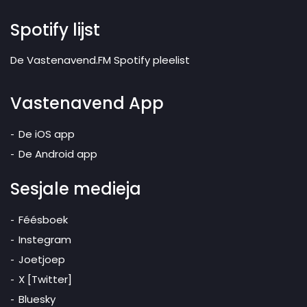
Spotify lijst
De Vastenavend.FM Spotify pleelist
Vastenavend App
De iOS app
De Android app
Sesjale medieja
Féésboek
Instegram
Joetjoep
X [Twitter]
Bluesky