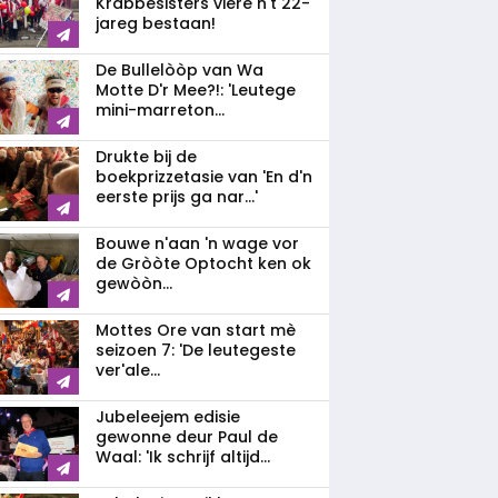
Krabbesisters viere n't 22-
jareg bestaan!
De Bullelòòp van Wa
Motte D'r Mee?!: 'Leutege
mini-marreton...
Drukte bij de
boekprizzetasie van 'En d'n
eerste prijs ga nar...'
Bouwe n'aan 'n wage vor
de Gròòte Optocht ken ok
gewòòn...
Mottes Ore van start mè
seizoen 7: 'De leutegeste
ver'ale...
Jubeleejem edisie
gewonne deur Paul de
Waal: 'Ik schrijf altijd...