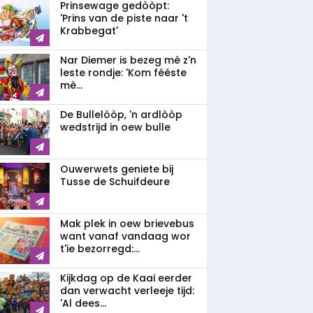
Prinsewage gedòòpt:
'Prins van de piste naar 't
Krabbegat'
Nar Diemer is bezeg mè z'n
leste rondje: 'Kom fééste
mè...
De Bullelòòp, 'n ardlòòp
wedstrijd in oew bulle
Ouwerwets geniete bij
Tusse de Schuifdeure
Mak plek in oew brievebus
want vanaf vandaag wor
t'ie bezorregd:...
Kijkdag op de Kaai eerder
dan verwacht verleeje tijd:
'Al dees...