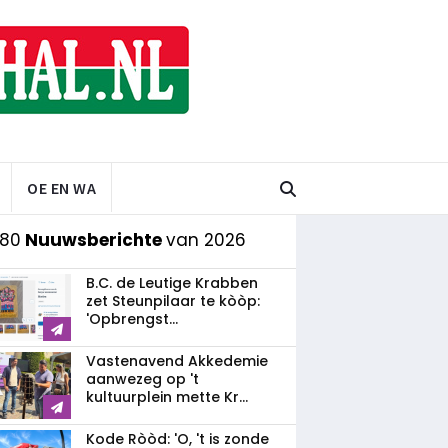
OE EN WA
 80
Nuuwsberichte
van 2026
B.C. de Leutige Krabben
zet Steunpilaar te kòòp:
'Opbrengst...
Vastenavend Akkedemie
aanwezeg op 't
kultuurplein mette Kr...
Kode Ròòd: 'O, 't is zonde