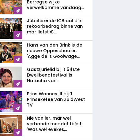
Berregse wijke
verwelkomme vandaag...
Jubelerende ICB aal d'n
rekoorbedrag binne van
mar liefst €...
Hans van den Brink is de
nuuwe Oppeschooier:
'Agge de 's Gooiwage...
Gastzjurielid bij 't 54ste
Dweilbendfestival is
Natacha van...
Prins Wannes III bij 't
Prinsekefee van ZuidWest
TV
Nie van ier, mar wel
verbonde meddet féést:
'Was wel evekes...