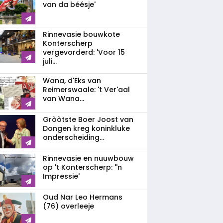
van da béésje'
Rinnevasie bouwkote
Konterscherp
vergevorderd: 'Voor 15
juli...
Wana, d'Eks van
Reimerswaale: 't Ver'aal
van Wana...
Gròòtste Boer Joost van
Dongen kreg koninkluke
onderscheiding...
Rinnevasie en nuuwbouw
op 't Konterscherp: ''n
Impressie'
Oud Nar Leo Hermans
(76) overleeje