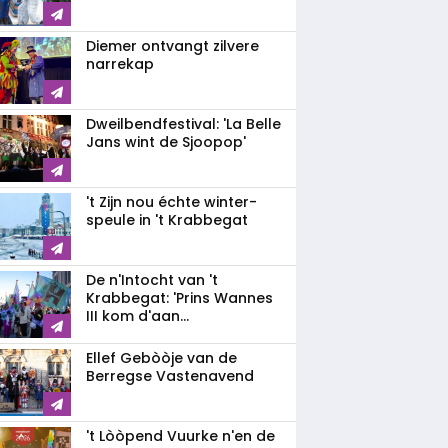
Diemer ontvangt zilvere
narrekap
Dweilbendfestival: 'La Belle
Jans wint de Sjoopop'
't Zijn nou échte winter-
speule in 't Krabbegat
De n'Intocht van 't
Krabbegat: 'Prins Wannes
III kom d'aan...
Ellef Gebòòje van de
Berregse Vastenavend
't Lòòpend Vuurke n'en de