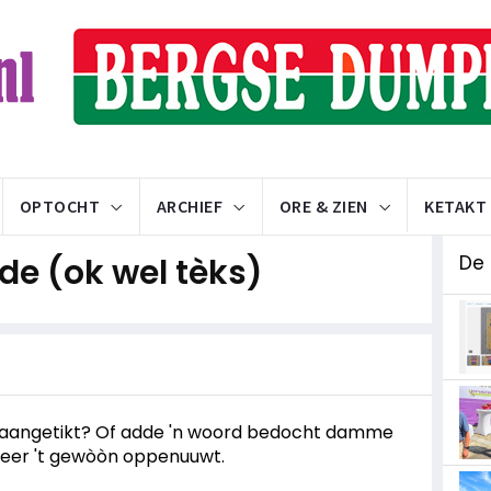
OPTOCHT
ARCHIEF
ORE & ZIEN
KETAKT
e (ok wel tèks)
De
rd aangetikt? Of adde 'n woord bedocht damme
beer 't gewòòn oppenuuwt.