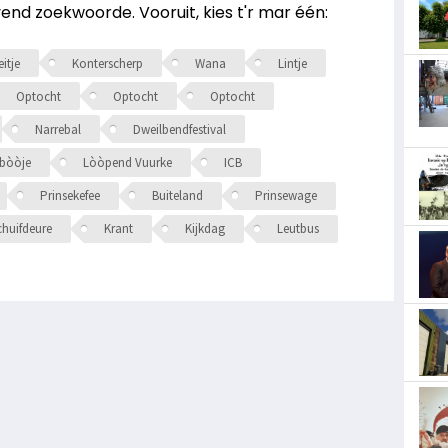
end zoekwoorde. Vooruit, kies t'r mar één:
itje
Konterscherp
Wana
Lintje
Optocht
Optocht
Optocht
Narrebal
Dweilbendfestival
ebòòje
Lòòpend Vuurke
ICB
Prinsekefee
Buiteland
Prinsewage
chuifdeure
Krant
Kijkdag
Leutbus