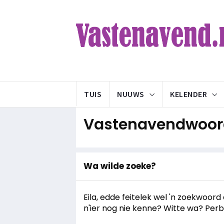
TUIS
NUUWS
KELENDER
Vastenavendwoord
Wa wilde zoeke?
Eila, edde feitelek wel 'n zoekwoo
n'ier nog nie kenne? Witte wa? Per