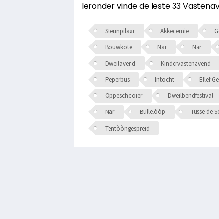
Ieronder vinde de leste 33 Vastenav
Steunpilaar
Akkedemie
Ge
Bouwkote
Nar
Nar
Dweilavend
Kindervastenavend
Peperbus
Intocht
Ellef G
Oppeschooier
Dweilbendfestival
Nar
Bullelòòp
Tusse de S
Tentòòngespreid