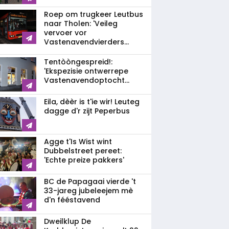
Roep om trugkeer Leutbus
naar Tholen: 'Veileg
vervoer vor
Vastenavendvierders...
Tentòòngespreid!:
'Ekspezisie ontwerrepe
Vastenavendoptocht...
Eila, dèèr is t'ie wir! Leuteg
dagge d'r zijt Peperbus
Agge t'Is Wist wint
Dubbelstreet pereet:
'Echte preize pakkers'
BC de Papagaai vierde 't
33-jareg jubeleejem mè
d'n fééstavend
Dweilklup De