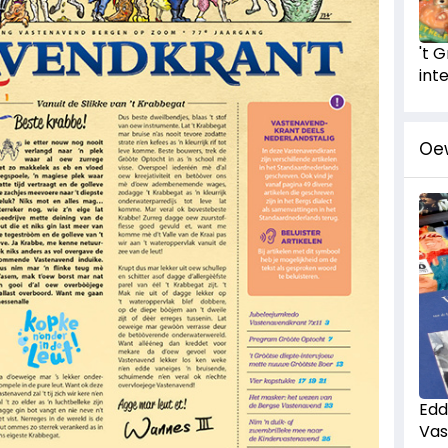
't 
int
Oe
Edd
Vas