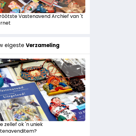
Gròòtste Vastenavend Archief van 't
ernet
w eigeste
Verzameling
e zellef ok 'n uniek
tenavenditem?