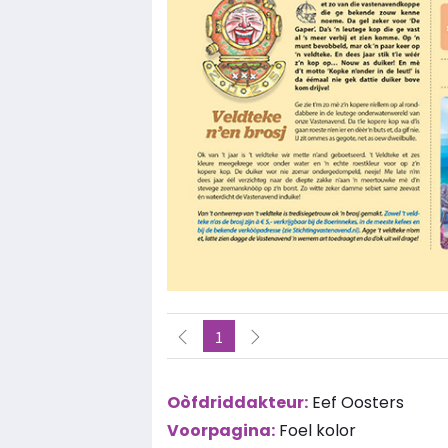
1
Oòfdriddakteur:
Eef Oosters
Voorpagina:
Foel kolor