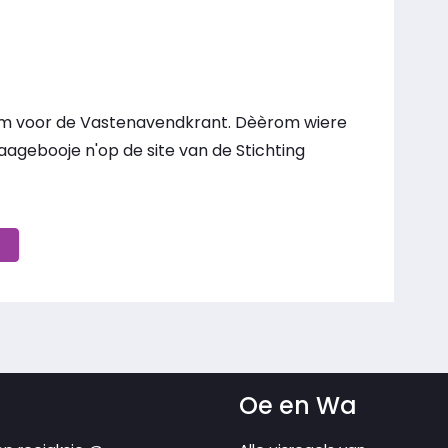
ejem voor de Vastenavendkrant. Dèèrom wiere
aagebooje n'op de site van de Stichting
Oe en Wa