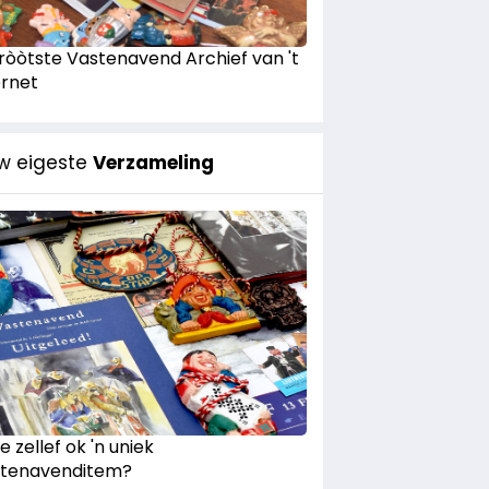
Gròòtste Vastenavend Archief van 't
ernet
w eigeste
Verzameling
e zellef ok 'n uniek
tenavenditem?