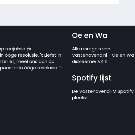
Oe en Wa
op reejaksie @
Alle uisregels van
 òòge resolusie. 't Liefst 'n
Vastenavend.nl - Oe en Wa
ster et, meel ons dan op
diskleemer V4.11
ooster in òòge resolusie. 't
Spotify lijst
De Vastenavend.FM Spotify
pleelist