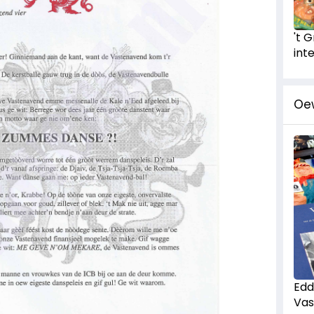
't 
int
Oe
Edd
Vas