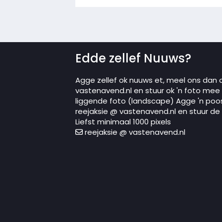
Edde zellef Nuuws?
Agge zellef ok nuuws et, meel ons dan 
vastenavend.nl en stuur ok 'n foto mee in
liggende foto (landscape) Agge 'n poo
reejaksie @ vastenavend.nl en stuur de p
Liefst minimaal 1000 pixels
reejaksie @ vastenavend.nl