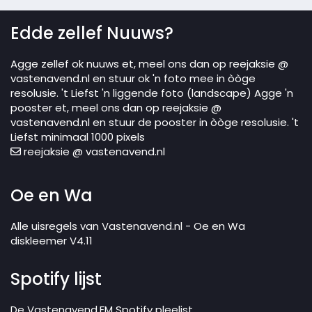
Edde zellef Nuuws?
Agge zellef ok nuuws et, meel ons dan op reejaksie @
vastenavend.nl en stuur ok 'n foto mee in òòge
resolusie. 't Liefst 'n liggende foto (landscape) Agge 'n
pooster et, meel ons dan op reejaksie @
vastenavend.nl en stuur de pooster in òòge resolusie. 't
Liefst minimaal 1000 pixels
reejaksie @ vastenavend.nl
Oe en Wa
Alle uisregels van Vastenavend.nl - Oe en Wa
diskleemer V4.11
Spotify lijst
De Vastenavend.FM Spotify pleelist