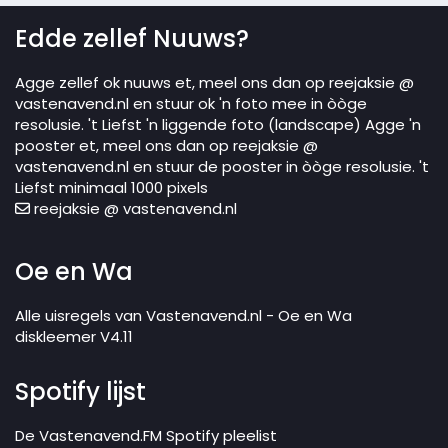
Edde zellef Nuuws?
Agge zellef ok nuuws et, meel ons dan op reejaksie @
vastenavend.nl en stuur ok 'n foto mee in òòge
resolusie. 't Liefst 'n liggende foto (landscape) Agge 'n
pooster et, meel ons dan op reejaksie @
vastenavend.nl en stuur de pooster in òòge resolusie. 't
Liefst minimaal 1000 pixels
reejaksie @ vastenavend.nl
Oe en Wa
Alle uisregels van Vastenavend.nl - Oe en Wa
diskleemer V4.11
Spotify lijst
De Vastenavend.FM Spotify pleelist