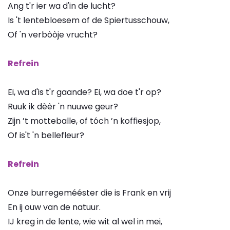
Ang t'r ier wa d'in de lucht?
Is 't lentebloesem of de Spiertusschouw,
Of 'n verbòòje vrucht?
Refrein
Ei, wa d'is t'r gaande? Ei, wa doe t'r op?
Ruuk ik dèèr 'n nuuwe geur?
Zijn ’t motteballe, of tóch ’n koffiesjop,
Of is't 'n bellefleur?
Refrein
Onze burregemééster die is Frank en vrij
En ij ouw van de natuur.
IJ kreg in de lente, wie wit al wel in mei,