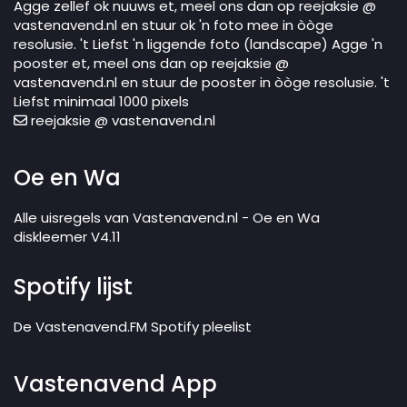
Agge zellef ok nuuws et, meel ons dan op reejaksie @
vastenavend.nl en stuur ok 'n foto mee in òòge
resolusie. 't Liefst 'n liggende foto (landscape) Agge 'n
pooster et, meel ons dan op reejaksie @
vastenavend.nl en stuur de pooster in òòge resolusie. 't
Liefst minimaal 1000 pixels
reejaksie @ vastenavend.nl
Oe en Wa
Alle uisregels van Vastenavend.nl - Oe en Wa
diskleemer V4.11
Spotify lijst
De Vastenavend.FM Spotify pleelist
Vastenavend App