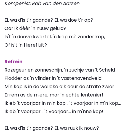
Kompenist: Rob van den Aarsen
Ei, wa d'is t'r gaande? Ei, wa doe t'r op?
Oor ik dèèr 'n nuuw geluid?
Is't 'n dòòve kwartel, 'n kiep mè zonder kop,
Of is't 'n flierefluit?
Refrein
:
Rozegeur en zonneschijn, 'n zuchje van 't Scheld
Fladder as 'n vlinder in 't vastenavendveld
M'n kop is in de wolleke a’k deur de strate zwier
Errem as de miere, mar 'n echte lentenier!
Ik eb 't voorjaar in m'n kop... 't voorjaar in m'n kop...
Ik eb 't voorjaar... 't voorjaar... in m'nne kop!
Ei, wa d'is t'r gaande? Ei, wa ruuk ik nouw?