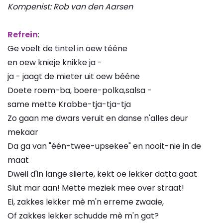
Kompenist: Rob van den Aarsen
Refrein
:
Ge voelt de tintel in oew tééne
en oew knieje knikke ja -
ja - jaagt de mieter uit oew bééne
Doete roem-ba, boere-polka,salsa -
same mette Krabbe-tja-tja-tja
Zo gaan me dwars veruit en danse n'alles deur
mekaar
Da ga van "één-twee-upsekee" en nooit-nie in de
maat
Dweil d'in lange slierte, kekt oe lekker datta gaat
Slut mar aan! Mette meziek mee over straat!
Ei, zakkes lekker mè m'n erreme zwaaie,
Of zakkes lekker schudde mè m'n gat?