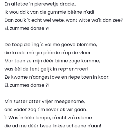
En affetoe 'n pierewetje draaie..
Ik wou da'k van die gummie bééne n'ad!
Dan zou'k 't echt wel wete, want witte wa'k dan zee?
Ei, zummes danse ?!
De tòòg die 'ing 's vol mè gèève blomme,
die krede mè gin pèèrde n'op de vloer..
Mar toen ze mijn dèèr binne zage komme,
was éél de tent gelijk in rep-en-roer!
Ze kwame n'aangestove en riepe toen in koor:
Ei, zummes danse ?!
M'n zuster atter vrijer meegenome,
ons vader zag t'm liever ok wir gaan..
't Was 'n ééle lompe, n'echt zo'n slome
die ad me dèèr twee linkse schoene n'aan!