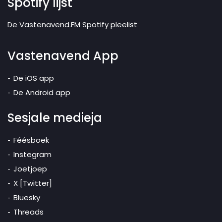
Spotify lijst
De Vastenavend.FM Spotify pleelist
Vastenavend App
De iOS app
De Android app
Sesjale medieja
Féésboek
Instegram
Joetjoep
X [Twitter]
Bluesky
Threads