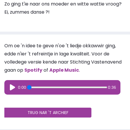
Zo ging t'ie naar ons moeder en witte wattie vroog?
Ei, zummes danse ?!
Om oe 'n idee te geve n'oe 't liedje okkawwir ging,
edde n'ier 't refreintje in lage kwaliteit. Voor de
volledege versie kende naar Stichting Vastenavend
gaan op
Spotify
of
Apple Music
.
0:00
0:36
TRUG NAR 'T ARCHIEF