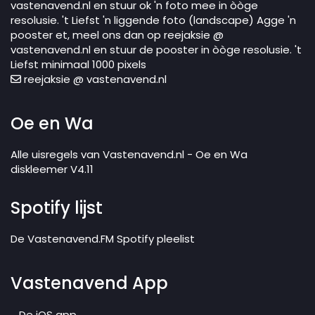
vastenavend.nl en stuur ok 'n foto mee in òòge
resolusie. 't Liefst 'n liggende foto (landscape) Agge 'n
pooster et, meel ons dan op reejaksie @
vastenavend.nl en stuur de pooster in òòge resolusie. 't
Liefst minimaal 1000 pixels
reejaksie @ vastenavend.nl
Oe en Wa
Alle uisregels van Vastenavend.nl - Oe en Wa
diskleemer V4.11
Spotify lijst
De Vastenavend.FM Spotify pleelist
Vastenavend App
De iOS app