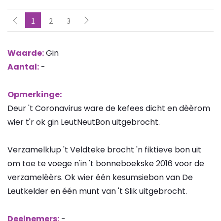
1
2
3
Waarde:
Gin
Aantal:
-
Opmerkinge:
Deur 't Coronavirus ware de kefees dicht en dèèrom
wier t'r ok gin LeutNeutBon uitgebrocht.
Verzamelklup 't Veldteke brocht 'n fiktieve bon uit
om toe te voege n'in 't bonneboekske 2016 voor de
verzamelèèrs. Ok wier één kesumsiebon van De
Leutkelder en één munt van 't Slik uitgebrocht.
Deelnemers:
-