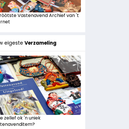
Gròòtste Vastenavend Archief van 't
ernet
w eigeste
Verzameling
e zellef ok 'n uniek
tenavenditem?