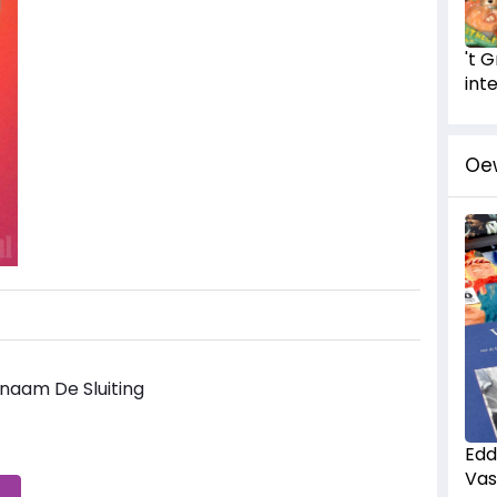
't 
int
Oe
 naam De Sluiting
Edd
Vas