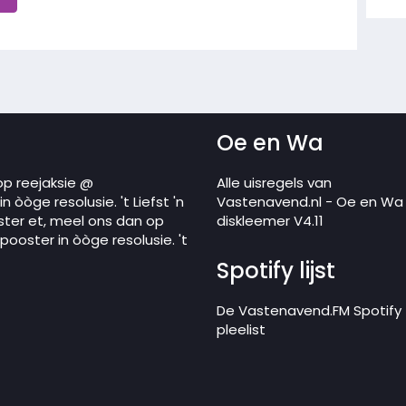
Oe en Wa
op reejaksie @
Alle uisregels van
 òòge resolusie. 't Liefst 'n
Vastenavend.nl - Oe en Wa
ster et, meel ons dan op
diskleemer V4.11
ooster in òòge resolusie. 't
Spotify lijst
De Vastenavend.FM Spotify
pleelist