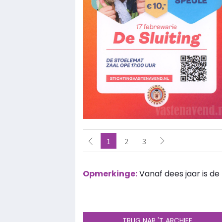
1
2
3
Opmerkinge:
Vanaf dees jaar is de
TRUG NAR 'T ARCHIEF