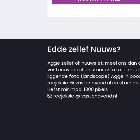
Edde zellef Nuuws?
Agge zellef ok nuuws et, meel ons dan 
vastenavend.nl en stuur ok 'n foto mee in
liggende foto (landscape) Agge 'n poo
reejaksie @ vastenavend.nl en stuur de p
Liefst minimaal 1000 pixels
reejaksie @ vastenavend.nl