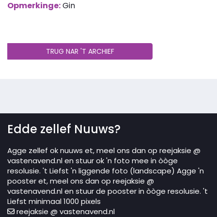
Opmerkinge:
Gin
TRUG NAR 'T ARCHIEF
Edde zellef Nuuws?
Agge zellef ok nuuws et, meel ons dan op reejaksie @
vastenavend.nl en stuur ok 'n foto mee in òòge
resolusie. 't Liefst 'n liggende foto (landscape) Agge 'n
pooster et, meel ons dan op reejaksie @
vastenavend.nl en stuur de pooster in òòge resolusie. 't
Liefst minimaal 1000 pixels
reejaksie @ vastenavend.nl