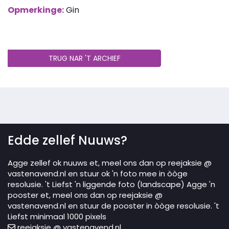
Opmerkinge:
Gin
TRUG NAR 'T ARCHIEF
Edde zellef Nuuws?
Agge zellef ok nuuws et, meel ons dan op reejaksie @
vastenavend.nl en stuur ok 'n foto mee in òòge
resolusie. 't Liefst 'n liggende foto (landscape) Agge 'n
pooster et, meel ons dan op reejaksie @
vastenavend.nl en stuur de pooster in òòge resolusie. 't
Liefst minimaal 1000 pixels
reejaksie @ vastenavend.nl