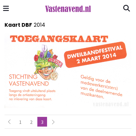
Kaart DBF
2014
1
2
3