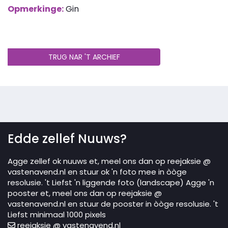
Opmerkinge:
Gin
TRUG NAR 'T ARCHIEF
Edde zellef Nuuws?
Agge zellef ok nuuws et, meel ons dan op reejaksie @
vastenavend.nl en stuur ok 'n foto mee in òòge
resolusie. 't Liefst 'n liggende foto (landscape) Agge 'n
pooster et, meel ons dan op reejaksie @
vastenavend.nl en stuur de pooster in òòge resolusie. 't
Liefst minimaal 1000 pixels
reejaksie @ vastenavend.nl