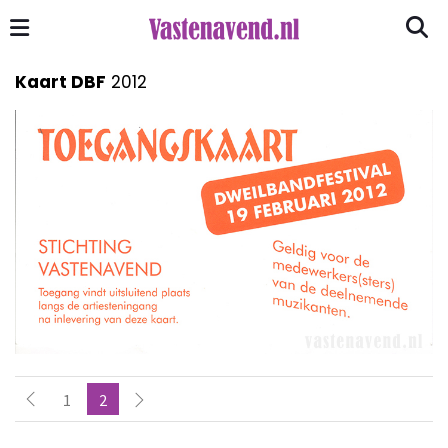
Kaart DBF
2012
1
2