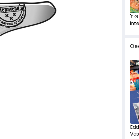
't 
int
Oe
Edd
Vas