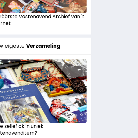
Gròòtste Vastenavend Archief van 't
ernet
w eigeste
Verzameling
e zellef ok 'n uniek
tenavenditem?