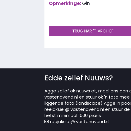
Opmerkinge:
Gin
TRUG NAR 'T ARCHIEF
Edde zellef Nuuws?
Agge zellef ok nuuws et, meel ons dan 
vastenavend.nl en stuur ok 'n foto mee in
liggende foto (landscape) Agge 'n poo
reejaksie @ vastenavend.nl en stuur de p
Liefst minimaal 1000 pixels
reejaksie @ vastenavend.nl