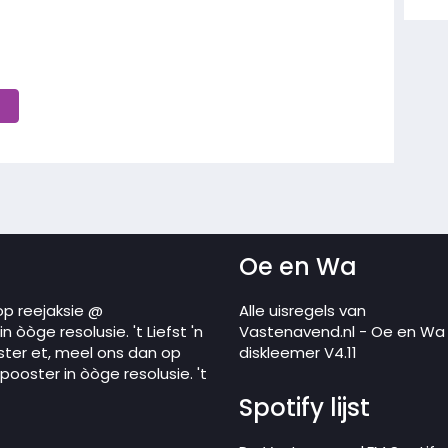
Oe en Wa
op reejaksie @
Alle uisregels van
 òòge resolusie. 't Liefst 'n
Vastenavend.nl - Oe en Wa
ster et, meel ons dan op
diskleemer V4.11
ooster in òòge resolusie. 't
Spotify lijst