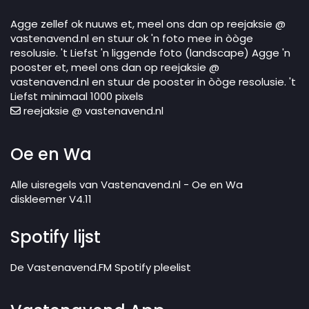
Agge zellef ok nuuws et, meel ons dan op reejaksie @
vastenavend.nl en stuur ok 'n foto mee in òòge
resolusie. 't Liefst 'n liggende foto (landscape) Agge 'n
pooster et, meel ons dan op reejaksie @
vastenavend.nl en stuur de pooster in òòge resolusie. 't
Liefst minimaal 1000 pixels
reejaksie @ vastenavend.nl
Oe en Wa
Alle uisregels van Vastenavend.nl - Oe en Wa
diskleemer V4.11
Spotify lijst
De Vastenavend.FM Spotify pleelist