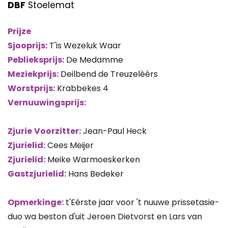
DBF
Stoelemat
Prijze
Sjooprijs:
T'is Wezeluk Waar
Peblieksprijs:
De Medamme
Meziekprijs:
Deilbend de Treuzelèèrs
Worstprijs:
Krabbekes 4
Vernuuwingsprijs:
Zjurie
Voorzitter:
Jean-Paul Heck
Zjurielid:
Cees Meijer
Zjurielid:
Meike Warmoeskerken
Gastzjurielid:
Hans Bedeker
Opmerkinge:
t'Eérste jaar voor 't nuuwe prissetasie-
duo wa beston d'uit Jeroen Dietvorst en Lars van