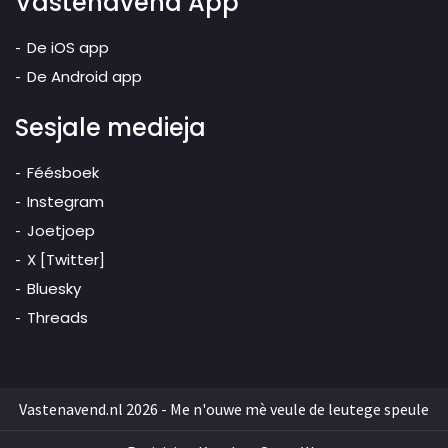
Vastenavend App
De iOS app
De Android app
Sesjale medieja
Féésboek
Instegram
Joetjoep
X [Twitter]
Bluesky
Threads
Vastenavend.nl 2026 - Me n'ouwe mè veule de leutege speule