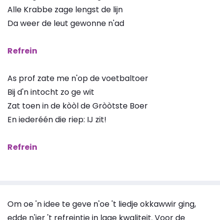
Alle Krabbe zage lengst de lijn
Da weer de leut gewonne n'ad
Refrein
As prof zate me n'op de voetbaltoer
Bij d'n intocht zo ge wit
Zat toen in de kòòl de Gròòtste Boer
En iederéén die riep: IJ zit!
Refrein
Om oe 'n idee te geve n'oe 't liedje okkawwir ging,
edde n'ier 't refreintje in lage kwaliteit. Voor de