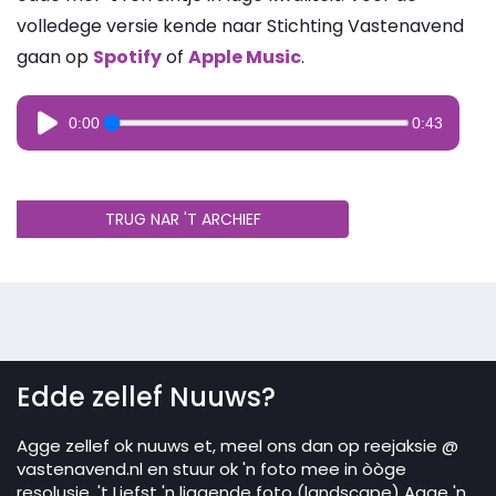
volledege versie kende naar Stichting Vastenavend
gaan op
Spotify
of
Apple Music
.
0:00
0:43
TRUG NAR 'T ARCHIEF
Edde zellef Nuuws?
Agge zellef ok nuuws et, meel ons dan op reejaksie @
vastenavend.nl en stuur ok 'n foto mee in òòge
resolusie. 't Liefst 'n liggende foto (landscape) Agge 'n