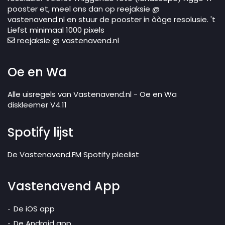
pooster et, meel ons dan op reejaksie @
vastenavend.nl en stuur de pooster in òòge resolusie. 't
Liefst minimaal 1000 pixels
reejaksie @ vastenavend.nl
Oe en Wa
Alle uisregels van Vastenavend.nl - Oe en Wa
diskleemer V4.11
Spotify lijst
De Vastenavend.FM Spotify pleelist
Vastenavend App
De iOS app
De Android app