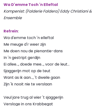
Wa D'emme Toch 'n Elleftal
Kompenist: (Falderie Faldera) Eddy Christiani &
Ensemble
Refrein
:
Wa d'emme toch 'n elleftal
Me meuge d'r weer zijn
Me doen nou de pienantie-dans
In 'n gestript gerdijn
Ei allee..., doede mee..., voor de leut...
Sjaggerijn mot op de teut
Want as ik aan..., 't dweile gaan
Zijn 'k nooit nie te verslaan
Veul jare trug al wier 't sjaggerijn
Versloge in ons Krabbegat