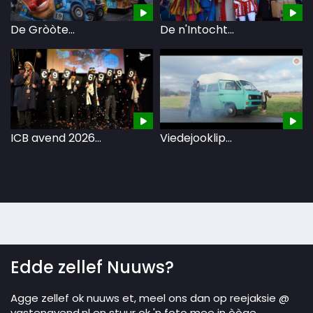
De Gròòte...
De n'Intocht...
Bo
ICB avend 2026...
Viedejooklip...
D
Edde zellef Nuuws?
Agge zellef ok nuuws et, meel ons dan op reejaksie @
vastenavend.nl en stuur ok 'n foto mee in òòge