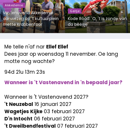
Akkedemie
Geitje
Vastenavend Akkedemie
aanwezeg op 't kultuurplein
Kode Ròòd: 'O, 't is zonde van
mette Krabbenfoor
da béésje'
Me telle n'af nar
Ellef Ellef
Dees jaar op woensdag 11 nevember. Oe lang
motte nog wachte?
94d 21u 13m 22s
Wanneer is 't Vastenavend in 'n bepaald jaar?
Wanneer is 't Vastenavend 2027?
't Neuzebal
16 januari 2027
Wagetjes Kijke
03 februari 2027
D'n Intocht
06 februari 2027
't Dweilbendfestival
07 februari 2027