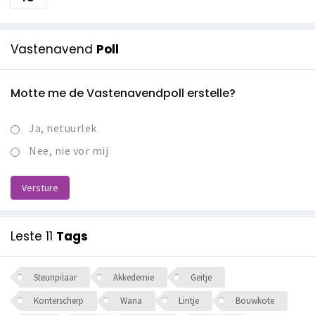
Vastenavend
Poll
Motte me de Vastenavendpoll erstelle?
Ja, netuurlek
Nee, nie vor mij
Versture
Leste 11
Tags
Steunpilaar
Akkedemie
Geitje
Konterscherp
Wana
Lintje
Bouwkote