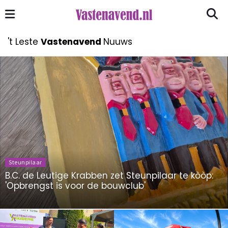
't Leste
Vastenavend
Nuuws
Steunpilaar
B.C. de Leutige Krabben zet Steunpilaar te kòòp:
'Opbrengst is voor de bouwclub'