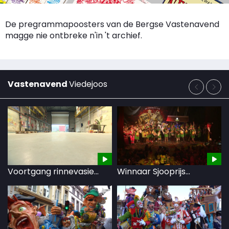
De pregrammapoosters van de Bergse Vastenavend
magge nie ontbreke n'in 't archief.
Vastenavend
Viedejoos
Voortgang rinnevasie...
Winnaar Sjooprijs...
El