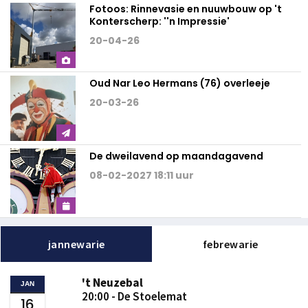
Fotoos: Rinnevasie en nuuwbouw op 't
Konterscherp: ''n Impressie'
20-04-26
Oud Nar Leo Hermans (76) overleeje
20-03-26
De dweilavend op maandagavend
08-02-2027 18:11 uur
jannewarie
febrewarie
't Neuzebal
JAN
20:00 - De Stoelemat
16