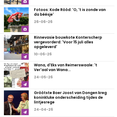
Fotoos: Kode Ròòd: 'O, 't is zonde van
da béésje'
26-06-26
Rinnevasie bouwkote Konterscherp
vergevorderd: 'Voor 15 juli alles
opgeleverd'
10-06-26
Wana, d'Eks van Reimerswaale: 't
Ver'aal van Wana...
24-05-26
Gròòtste Boer Joost van Dongen kreg
koninkluke onderscheiding tijdes de
lintjesrege
24-04-26