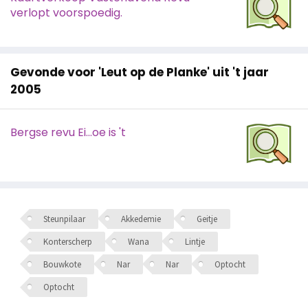
verlopt voorspoedig.
Gevonde voor 'Leut op de Planke' uit 't jaar
2005
Bergse revu Ei...oe is 't
Steunpilaar
Akkedemie
Geitje
Konterscherp
Wana
Lintje
Bouwkote
Nar
Nar
Optocht
Optocht