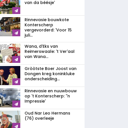
van da béésje'
Rinnevasie bouwkote
Konterscherp
vergevorderd: 'Voor 15
juli...
Wana, d'Eks van
Reimerswaale: 't Ver'aal
van Wana...
Gròòtste Boer Joost van
Dongen kreg koninkluke
onderscheiding...
Rinnevasie en nuuwbouw
op 't Konterscherp: ''n
Impressie'
Oud Nar Leo Hermans
(76) overleeje