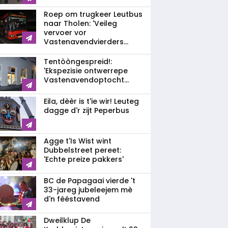
Roep om trugkeer Leutbus
naar Tholen: 'Veileg
vervoer vor
Vastenavendvierders...
Tentòòngespreid!:
'Ekspezisie ontwerrepe
Vastenavendoptocht...
Eila, dèèr is t'ie wir! Leuteg
dagge d'r zijt Peperbus
Agge t'Is Wist wint
Dubbelstreet pereet:
'Echte preize pakkers'
BC de Papagaai vierde 't
33-jareg jubeleejem mè
d'n fééstavend
Dweilklup De