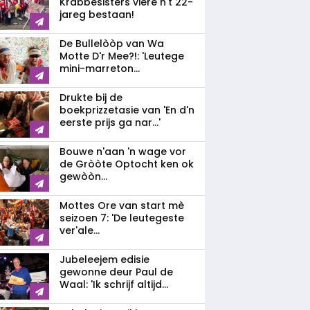
Krabbesisters viere n't 22-
jareg bestaan!
De Bullelòòp van Wa
Motte D'r Mee?!: 'Leutege
mini-marreton...
Drukte bij de
boekprizzetasie van 'En d'n
eerste prijs ga nar...'
Bouwe n'aan 'n wage vor
de Gròòte Optocht ken ok
gewòòn...
Mottes Ore van start mè
seizoen 7: 'De leutegeste
ver'ale...
Jubeleejem edisie
gewonne deur Paul de
Waal: 'Ik schrijf altijd...