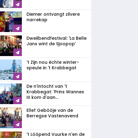
Diemer ontvangt zilvere
narrekap
Dweilbendfestival: 'La Belle
Jans wint de Sjoopop'
't Zijn nou échte winter-
speule in 't Krabbegat
De n'Intocht van 't
Krabbegat: 'Prins Wannes
III kom d'aan...
Ellef Gebòòje van de
Berregse Vastenavend
't Lòòpend Vuurke n'en de