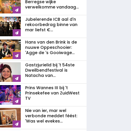
Berregse wijke
verwelkomme vandaag...
Jubelerende ICB aal d'n
rekoorbedrag binne van
mar liefst €...
Hans van den Brink is de
nuuwe Oppeschooier:
'Agge de 's Gooiwage...
Gastzjurielid bij 't 54ste
Dweilbendfestival is
Natacha van...
Prins Wannes III bij 't
Prinsekefee van ZuidWest
TV
Nie van ier, mar wel
verbonde meddet féést:
'Was wel evekes...