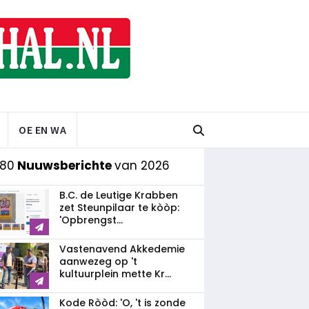
OE EN WA
 80
Nuuwsberichte
van 2026
B.C. de Leutige Krabben
zet Steunpilaar te kòòp:
'Opbrengst...
Vastenavend Akkedemie
aanwezeg op 't
kultuurplein mette Kr...
Kode Ròòd: 'O, 't is zonde