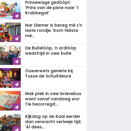
Prinsewage gedòòpt:
'Prins van de piste naar 't
Krabbegat'
Nar Diemer is bezeg mè z'n
leste rondje: 'Kom fééste
mè...
De Bullelòòp, 'n ardlòòp
wedstrijd in oew bulle
Ouwerwets geniete bij
Tusse de Schuifdeure
Mak plek in oew brievebus
want vanaf vandaag wor
t'ie bezorregd:...
Kijkdag op de Kaai eerder
dan verwacht verleeje tijd:
'Al dees...