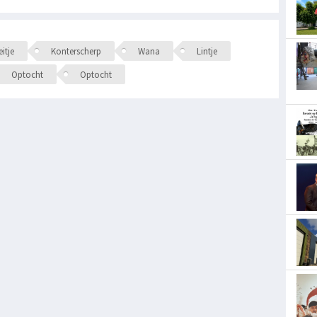
itje
Konterscherp
Wana
Lintje
Optocht
Optocht