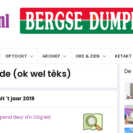
OPTOCHT
ARCHIEF
ORE & ZIEN
KETAKT
e (ok wel tèks)
De
t 't jaar 2019
pend deur d'n Oòg'eid