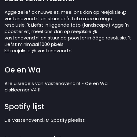
Agge zellef ok nuuws et, meel ons dan op reejaksie @
vastenavend.nl en stuur ok 'n foto mee in òòge
resolusie. 't Liefst 'n liggende foto (landscape) Agge 'n
pooster et, meel ons dan op reejaksie @
vastenavend.nl en stuur de pooster in òòge resolusie. 't
Liefst minimaal 1000 pixels
reejaksie @ vastenavend.nl
Oe en Wa
Alle uisregels van Vastenavend.nl - Oe en Wa
diskleemer V4.11
Spotify lijst
De Vastenavend.FM Spotify pleelist