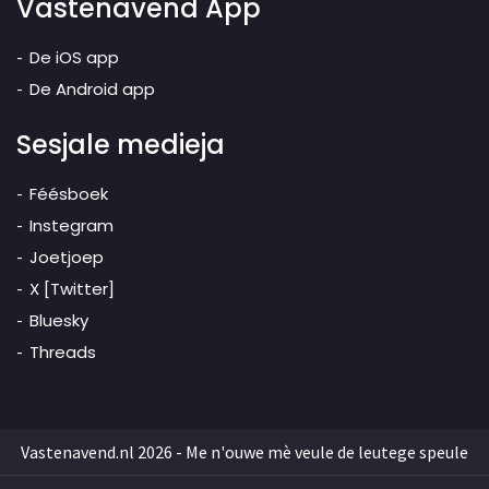
Vastenavend App
De iOS app
De Android app
Sesjale medieja
Féésboek
Instegram
Joetjoep
X [Twitter]
Bluesky
Threads
Vastenavend.nl 2026 - Me n'ouwe mè veule de leutege speule