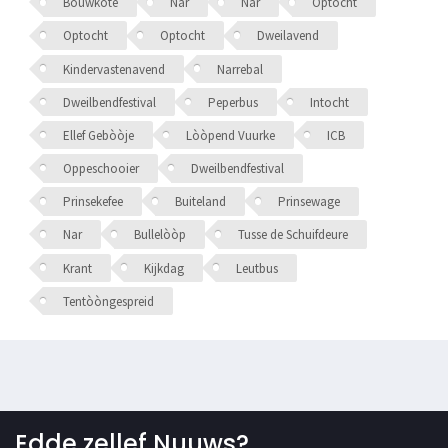
Bouwkote
Nar
Nar
Optocht
Optocht
Optocht
Dweilavend
Kindervastenavend
Narrebal
Dweilbendfestival
Peperbus
Intocht
Ellef Gebòòje
Lòòpend Vuurke
ICB
Oppeschooier
Dweilbendfestival
Prinsekefee
Buiteland
Prinsewage
Nar
Bullelòòp
Tusse de Schuifdeure
Krant
Kijkdag
Leutbus
Tentòòngespreid
Edde zellef Nuuws?