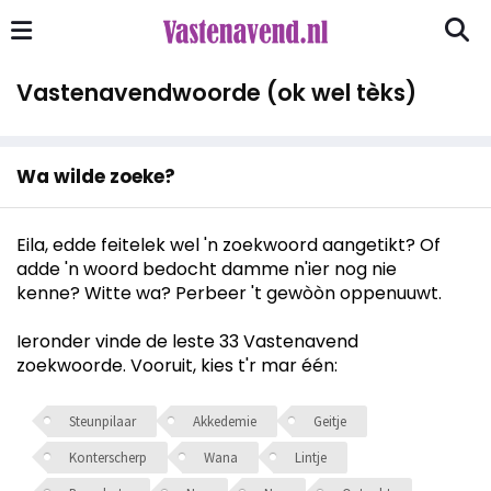
Vastenavendwoorde (ok wel tèks)
Wa wilde zoeke?
Eila, edde feitelek wel 'n zoekwoord aangetikt? Of
adde 'n woord bedocht damme n'ier nog nie
kenne? Witte wa? Perbeer 't gewòòn oppenuuwt.
Ieronder vinde de leste 33 Vastenavend
zoekwoorde. Vooruit, kies t'r mar één:
Steunpilaar
Akkedemie
Geitje
Konterscherp
Wana
Lintje