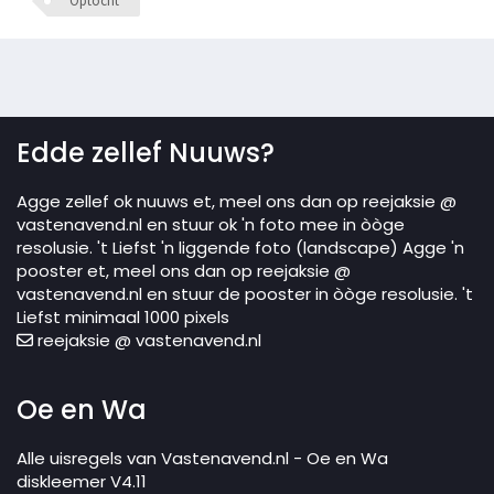
Optocht
Edde zellef Nuuws?
Agge zellef ok nuuws et, meel ons dan op reejaksie @
vastenavend.nl en stuur ok 'n foto mee in òòge
resolusie. 't Liefst 'n liggende foto (landscape) Agge 'n
pooster et, meel ons dan op reejaksie @
vastenavend.nl en stuur de pooster in òòge resolusie. 't
Liefst minimaal 1000 pixels
reejaksie @ vastenavend.nl
Oe en Wa
Alle uisregels van Vastenavend.nl - Oe en Wa
diskleemer V4.11