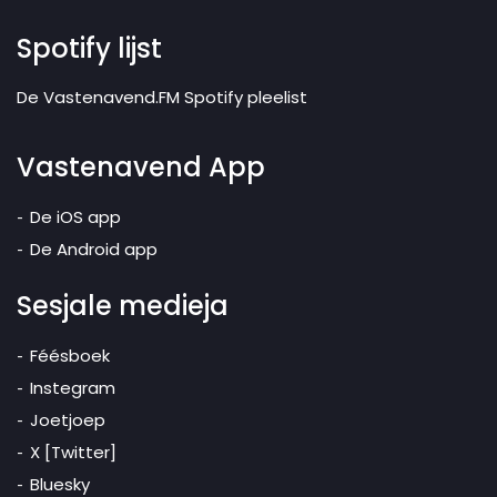
Spotify lijst
De Vastenavend.FM Spotify pleelist
Vastenavend App
De iOS app
De Android app
Sesjale medieja
Féésboek
Instegram
Joetjoep
X [Twitter]
Bluesky